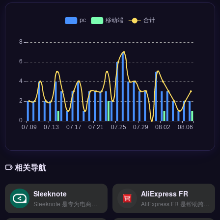
相关导航
Sleeknote
AliExpress FR
Sleeknote 是专为电商与独立站设计的弹窗与表单构建工具，适用于提升邮件订阅率和转化率。核心功能包括智能触发弹窗、A/B 测试、退出意图检测及与 Mailchimp、Shopify 等平台的无缝集成。适合跨境电商卖家、独立站运营者及营销团队，尤其是需要捕获访客邮箱、降低跳出率的品牌方。免费试用 →
AliExpress FR 是帮助跨境卖家快速搭建独立站的建站工具，支持多平台数据同步与全球物流配送。核心功能包括智能分析报表、自动化工作流和团队协作管理，API深度对接提升运营效率。适合新手卖家与中小型跨境电商团队，无需技术背景即可快速上手。免费试用 →