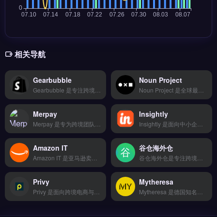
相关导航
Gearbubble
Noun Project
Gearbubble 是专注跨境电商的收单清算工具，支持 Visa、Mastercard、Amex 及 Boleto、iDEAL 等 150 多种支付方式。核心功能包括 T+2 快速结算、17 种货币自动转换与欺诈风险识别。适合亚马逊卖家、独立站运营者及外贸 B2B 企业，尤其需处理多币种收款与合规税务申报的团队。
Noun Project 是全球最大的图标与符号库，为独立站、跨境电商与品牌出海提供超 300 万枚矢量图标素材。核心功能包括搜索下载 SVG/PNG 图标、自定义配色与创建专属图标集，支持 API 集成设计工具。适合设计师、Shopify 卖家与营销团队，需快速获取高质量图标以优化产品页面与社媒素材。免费试用 →
Merpay
Insightly
Merpay 是专为跨境团队设计的营销自动化工具，整合邮件序列、社媒发帖与广告投放的自动化运行。核心功能包括拖拽式可视化编辑、海量响应式模板库及多平台对接（TikTok Shop、亚马逊、独立站）。适合需要提升运营效率、降低重复工作的跨境电商卖家与独立站运营者。通过自动化工作流释放人力，专注策略与增长。免费试用 →
Insightly 是面向中小企业的客户关系管理与项目管理工具，整合联系人管理、销售管道追踪与自动化工作流。它支持邮件同步、任务分配及自定义报表，帮助团队高效跟进商机。Insightly 适合跨境电商、独立站运营者与外贸 B2B 团队，用于管理客户互动与项目进度。查看完整功能与定价方案，免费试用 →
Amazon IT
谷仓海外仓
Amazon IT 是亚马逊卖家专用的库存管理与销售优化工具，帮助卖家在亚马逊平台高效管理产品列表与订单。核心功能包括智能库存预警、批量Listing编辑、自动调价与销售数据分析。适合亚马逊卖家与品牌方，尤其需要精细化运营、提升销量与库存周转率的卖家。完整功能介绍与操作指南，立即查看 →
谷仓海外仓是专注跨境电商的海外仓与物流履约服务商，覆盖欧美、东南亚等20+国家，整合DHL/FedEx/UPS等头部物流商接口。核心功能包括一件代发、智能比价推荐最优物流方案、退换货逆向物流处理。适合亚马逊、独立站及外贸B2B卖家，尤其需提升海外本地配送时效与售后体验的团队。完整仓储网络、费率与对接流程，立即查看 →
Privy
Mytheresa
Privy 是面向跨境电商与独立站的智能营销工具，专注提升网站转化率与邮件订阅量。核心功能包括弹窗表单设计、访客退出意图捕获、邮件自动化发送与 A/B 测试。适合 Shopify、WooCommerce 卖家及品牌方，尤其是希望通过精准营销减少购物车放弃、增加复购的运营团队。免费试用 →
Mytheresa 是德国知名的奢侈品电商平台，专注高端时尚与设计师品牌的在线零售。核心功能包括精选品牌直营、全球配送服务、会员专属预售与限量单品发布。Mytheresa 适合追求品质的时尚消费者、品牌方及跨境电商从业者，尤其关注欧洲奢侈品市场的独立站运营者。了解平台入驻规则与物流合作模式，立即查看 →