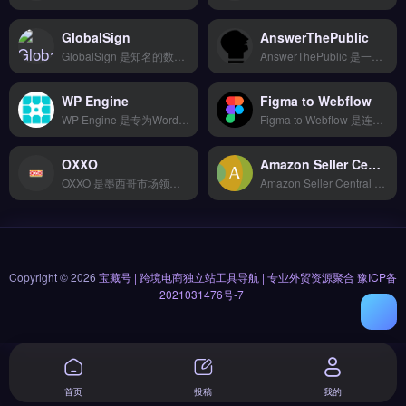
GlobalSign
AnswerThePublic
GlobalSign 是知名的数字证书认证机构，为跨境电商与独立站提供 SSL/TLS 证书、代码签名及文档签名服务。核心功能包括网站加密保护身份验证、多域名与通配符证书管理、企业级 PKI 解决方案。适合外贸 B2B 企业、品牌出海卖家及需要提升网站信任度的独立站运营者。
AnswerThePublic 是一款基于搜索引擎自动补全数据的用户意图挖掘工具，帮助内容创作者与营销人员发现真实搜索问题与短语。它通过可视化数据轮盘展示关键词的疑问词、介词与比较级变体，支持按国家与语言筛选。适合跨境电商、独立站运营者与内容营销团队，用于选题策划、SEO 内容优化与广告关键词扩展。免费试用 →
WP Engine
Figma to Webflow
WP Engine 是专为WordPress站点设计的高性能托管平台，特别优化了跨境电商独立站的加载速度与安全性。核心功能包括自动缓存加速、每日备份与一键恢复、企业级防火墙防护，以及全球CDN分发。适合Shopify、WooCommerce卖家与品牌出海团队，尤其需处理高流量促销页面的独立站运营者。
Figma to Webflow 是连接设计稿与无代码建站的高效插件，专为将 Figma 设计直接转换为 Webflow 响应式页面而开发。它支持图层识别、样式映射与断点适配，减少手动重构时间。适合独立站运营者、品牌出海设计师与 Shopify 建站团队，尤其需快速将品牌视觉落地为可编辑网页的跨境卖家。免费试用 →
OXXO
Amazon Seller Central PL
OXXO 是墨西哥市场领先的现金支付解决方案，覆盖全国超过 20 万家便利店与线下网点。它支持消费者通过打印条形码或手机号完成线下付款，资金实时到账，有效降低拒付风险。OXXO 适合面向墨西哥市场的跨境电商、独立站与外贸 B2B 卖家，尤其是需要覆盖无银行账户人群的商家。完整接入流程与费率说明，立即查看 →
Amazon Seller Central PL 是亚马逊卖家专用的项目管理与协作工具，支持看板、甘特图、日历等多种视图。它整合产品开发、供应商对接、物流追踪与售后处理流程，提供150+支付方式、T+2快速结算及17种货币结算能力。适合亚马逊卖家与跨境电商团队，尤其需管理多环节协作与合规税务申报的运营者。免费试用 →
Copyright © 2026
宝藏号 | 跨境电商独立站工具导航 | 专业外贸资源聚合
豫ICP备
2021031476号-7
首页
投稿
我的