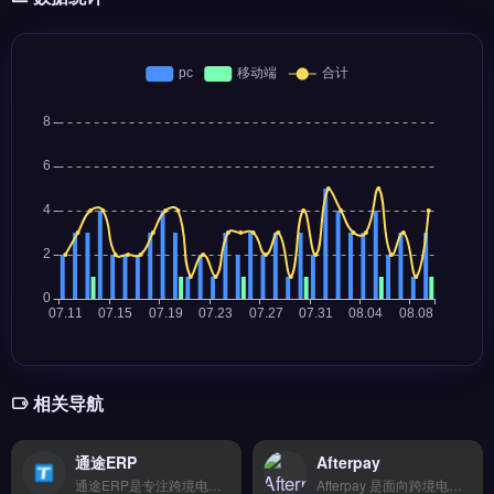
相关导航
通途ERP
Afterpay
通途ERP是专注跨境电商订单与仓储管理的企业级系统，深度对接亚马逊、Shopify、TikTok等30+平台。核心功能包括多平台订单自动抓取、智能库存预警、物流比价与批量打单发货。适合日均订单量100+的中大型跨境卖家与多平台运营团队。减少人工操作失误，提升发货效率，降低物流成本。免费试用 →
Afterpay 是面向跨境电商的“先买后付”支付解决方案，允许消费者分四期免息付款。核心功能包括即时授信审批、商家全额到账保障以及 Shopify、WooCommerce 等平台原生插件集成。适合独立站卖家、品牌方与 Shopify 商家，尤其需降低购物车弃单率、提升客单价的场景。免费试用 →