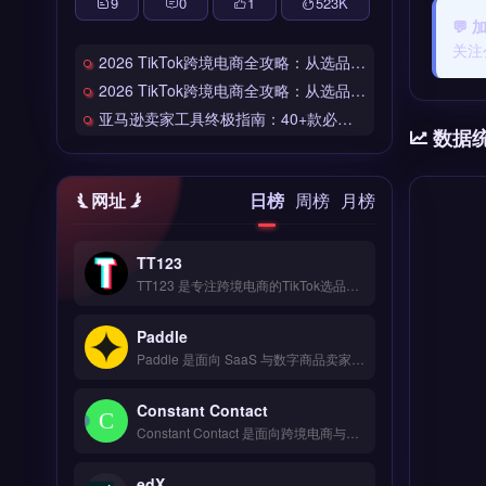
9
0
1
523
K
💬
关注
2026 TikTok跨境电商全攻略：从选品到爆单的完整工具链
2026 TikTok跨境电商全攻略：从选品到爆单的完整工具链
亚马逊卖家工具终极指南：40+款必备工具全链路解析
数据
网址
日榜
周榜
月榜
TT123
TT123 是专注跨境电商的TikTok选品与数据分析工具，整合Google趋势、社交媒体热词与竞品情报多维度数据源。核心功能包括AI算法挖掘高转化关键词、实时监控爆品预警、自定义报表导出。适合TikTok卖家与独立站运营者，尤其是中小卖家快速捕捉市场机会。免费试用 →
Paddle
Paddle 是面向 SaaS 与数字商品卖家的全球支付与订阅管理平台，覆盖 200+ 国家与 30+ 币种收单。核心功能包括自动化订阅计费、税务合规处理（VAT/GST）、防欺诈风控与买家发票开具。Paddle 适合跨境软件、数字内容与在线教育等独立站卖家，尤其需处理全球订阅与税务申报的团队。免费试用 →
Constant Contact
Constant Contact 是面向跨境电商与独立站卖家的邮件营销与自动化工具，提供可定制的模板、拖拽式编辑器和A/B测试功能。核心能力包括联系人分组管理、自动化欢迎序列与实时打开率追踪。它适合中小型品牌方与Shopify卖家，用于提升客户复购与节日促销转化。免费试用 →
edX