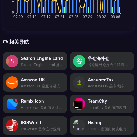
相关导航
Search Engine Land
谷仓海外仓
Search Engine Land 是专注于搜索引擎优化与数字营销的行业权威媒体平台，覆盖谷歌、必应等搜索引擎算法更新与SEO策略。核心内容包含搜索新闻解读、白帽SEO技术教程、付费搜索广告分析与行业趋势报告。适合跨境电商卖家、独立站运营者与外贸B2B企业，尤其是需要掌握谷歌排名规则、提升自然流量的品牌方。
谷仓海外仓是专注跨境电商的海外仓与物流履约服务商，覆盖欧美、东南亚等20+国家，整合DHL/FedEx/UPS等头部物流商接口。核心功能包括一件代发、智能比价推荐最优物流方案、退换货逆向物流处理。适合亚马逊、独立站及外贸B2B卖家，尤其需提升海外本地配送时效与售后体验的团队。完整仓储网络、费率与对接流程，立即查看 →
Amazon UK
AccurateTax
Amazon UK 是亚马逊英国站点的官方卖家平台，面向英国及欧洲市场提供商品销售与物流履约服务。核心功能包括FBA英国本地仓储配送、VAT税务合规支持、英镑本地定价与多国配送。Amazon UK适合计划拓展英国及欧洲市场的跨境电商卖家与品牌方，尤其是需要降低物流时效与退货成本的精品卖家。
AccurateTax 是专为跨境电商设计的自动化销售税计算与申报工具，覆盖美国各州与加拿大部分省份的税率规则。核心功能包括实时税率查询、自动生成税务报告、与 Shopify 及 WooCommerce 无缝集成。适合亚马逊卖家、独立站运营者及外贸 B2B 团队，尤其需处理多州税务合规、降低审计风险的品牌方。
Remix Icon
TeamCity
Remix Icon 是面向设计师与开发者的开源图标库，提供 2800+ 线性与面性风格图标，覆盖电商、支付、物流等常见场景。核心功能包括 SVG/PNG 批量下载、图标组件化调用及 Sketch/Figma 插件支持。适合跨境电商独立站运营者、UI 设计师与前端开发者，用于快速搭建产品界面的视觉元素。
TeamCity 是面向跨境电商与独立站团队的持续集成与交付平台，由 JetBrains 开发，支持自动化构建、测试与部署。核心功能包括可视化流水线编排、代码质量分析、多环境并行构建与实时通知。适合外贸 B2B 技术团队、Shopify 或 WooCommerce 插件开发者，需快速验证代码变更并减少部署故障。
IBISWorld
Hishop
IBISWorld 是专注行业研究与市场分析的权威数据库平台，覆盖全球超过 1,300 个行业的深度报告与预测数据。核心功能包括产业链分析、竞争格局评估、关键财务指标与风险评级查询。适合跨境电商选品调研、外贸 B2B 市场进入策略制定及品牌出海前期可行性验证。基于真实行业数据辅助决策，降低市场误判风险。免费试用 →
Hishop 是面向跨境电商卖家的独立站建站工具，提供拖拽式编辑器和适配移动端的行业模板，无需编程即可搭建专业店铺。核心功能包括云端存储备份、第三方支付与物流集成、SSL安全加密传输。Hishop适合从零起步的独立站卖家与外贸B2B团队，尤其需要快速上线且降低技术门槛的用户。免费试用 →