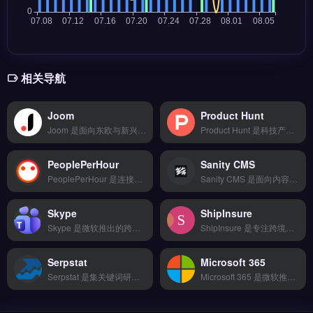
相关导航
Joom
Product Hunt
Joom 是面向东欧与新兴市场的跨境电商平台，专注俄罗斯、波兰等地区的本地化运营。核心功能包括智能选品推荐、多语言自动翻译、本地物流对接与平台内营销推广工具。Joom 适合希望拓展东欧市场的中小跨境卖家，尤其是轻小件品类与低价爆款模式。平台入驻门槛与佣金结构详情，立即查看 →
Product Hunt 是科技产品发布与发现平台，聚合每日全球最新软件、工具与数字产品。核心功能包括产品榜单排行、用户评论与投票、创始人访谈，以及社区驱动的产品反馈机制。适合独立站运营者、跨境电商卖家与品牌出海团队，用于追踪竞品动态、验证选品方向并获取早期用户。每日新品列表与热门产品分析，立即查看 →
PeoplePerHour
Sanity CMS
PeoplePerHour 是连接自由职业者与企业的全球自由职业平台，覆盖网页开发、平面设计、内容写作与数字营销等类别。核心功能包括按小时或项目定价、智能匹配推荐与内置项目管理工具。适合跨境电商卖家、独立站运营者与品牌方，尤其是需要短期外包设计或开发任务的小型团队。平台提供灵活预算与全球人才库，点击访问 →
Sanity CMS 是面向内容团队的结构化内容平台，专为独立站、电商与品牌出海场景设计。核心功能包括实时协作编辑、自定义内容模型与 GraphQL API 输出，支持多语言内容管理与数字资产托管。适合跨境电商运营者、独立站内容团队与需要灵活内容架构的 Shopify 或 Headless CMS 用户。
Skype
ShipInsure
Skype 是微软推出的跨平台即时通讯与语音通话工具，广泛应用于跨境业务沟通。它支持低延迟的语音、视频通话与屏幕共享，并提供群组聊天与文件传输功能。适合外贸B2B、跨境电商卖家与远程协作团队，用于客户对接与内部沟通。无需额外费用即可发起国际通话，点击访问 →
ShipInsure 是专注跨境电商物流的包裹保险服务商，为独立站与亚马逊卖家提供运输风险保障。核心功能包括自动理赔处理、多承运商保单管理、实时追踪与索赔状态更新。适合跨境卖家、外贸B2B与Shopify运营者，尤其需降低丢件、破损等物流损失风险。完整费率方案与投保流程对比，立即查看 →
Serpstat
Microsoft 365
Serpstat 是集关键词研究、竞争对手分析与网站审计于一体的 SEO 工具平台，覆盖全球 230 个地区的搜索引擎数据库。核心功能包括批量关键词挖掘、排名追踪、反向链接分析与内容营销建议。适合跨境电商卖家、独立站运营者与品牌出海团队，尤其需要系统化提升谷歌自然搜索流量与关键词排名的用户。免费试用 →
Microsoft 365 是微软推出的企业级办公与协作平台，整合 Word、Excel、Outlook 与 Teams 等应用。核心功能包括云端实时协作、企业邮箱托管与安全合规的数据存储。Microsoft 365 适合跨境电商团队、独立站运营者与外贸 B2B 企业，用于日常文档处理、邮件沟通与远程协作。