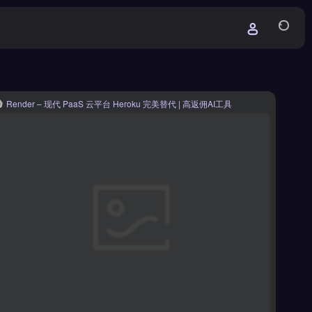
Render – 现代 PaaS 云平台 Heroku 完美替代 | 高返佣AI工具