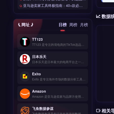
亚马逊卖家工具终极指南：40+款必备工具全链路解析
数据
网址
日榜
周榜
月榜
TT123
TT123 是专注跨境电商的TikTok选品与数据分析工具，整合Google趋势、社交媒体热词与竞品情报多维度数据源。核心功能包括AI算法挖掘高转化关键词、实时监控爆品预警、自定义报表导出。适合TikTok卖家与独立站运营者，尤其是中小卖家快速捕捉市场机会。免费试用 →
日本乐天
日本乐天是日本最大的电商平台之一，覆盖时尚、家电、食品等全品类商品，月访问量超5亿次。核心功能包括店铺开设、多语言客服支持、R-Messe即时通讯工具及积分营销系统。日本乐天适合计划进入日本市场的跨境电商卖家与品牌方，尤其是需要本地化运营与精准流量导入的商户。入驻条件、费用结构与运营策略详解，立即查看 →
Exito
Exito 是专注海外市场的数据分析工具，整合 Google、社交媒体与竞品情报等多维度数据源。核心功能包括 AI 挖掘高转化关键词、拖拽式可视化编辑与 SEO 深度优化。Exito 适合中小跨境电商卖家与独立站运营者，尤其需低成本获取企业级市场洞察的团队。立即查看 →
Amazon
Amazon 是亚马逊卖家与品牌方使用的官方销售与运营平台，覆盖全球 18 个站点，支持商品上架、FBA 物流与广告投放。核心功能包括库存管理、自动定价、PPC 广告优化与销售数据分析。适合跨境电商卖家、独立站品牌方与外贸 B2B 企业，尤其需要拓展北美、欧洲或日本市场的商家。
飞鱼数据参谋
相关
飞鱼数据参谋是专注海外市场的数据分析工具，整合Google、社交媒体与竞品情报等多源数据。核心功能包括AI挖掘高转化关键词、拖拽式可视化编辑与SEO深度优化。适合跨境电商中小卖家与独立站运营者，无需企业级预算即可获取精准选品与营销洞察。免费试用 →