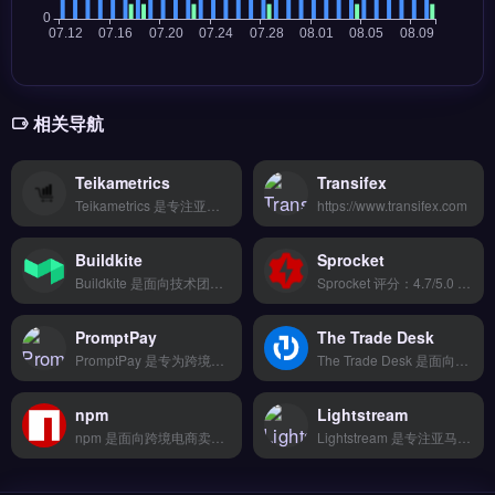
相关导航
Teikametrics
Transifex
Teikametrics 是专注亚马逊与沃尔玛广告的智能优化平台，利用AI算法自动调整竞价、关键词与预算策略。核心功能包括广告位分析、库存与广告联动、以及跨平台数据看板。适合亚马逊卖家和品牌方，尤其是需要提升广告ROI、降低ACOS的运营团队。通过自动化规则减少人工调价时间，释放运营精力。免费试用 →
https://www.transifex.com
Buildkite
Sprocket
Buildkite 是面向技术团队的 CI/CD 平台，适用于跨境电商与独立站开发场景。它支持并行构建、自定义流水线以及与 GitHub、GitLab 深度集成，实现代码自动化测试与部署。适合独立站运营者、Shopify 插件开发者及外贸技术团队，用于加速迭代、减少发布错误。免费试用 →
Sprocket 评分：4.7/5.0 ⭐⭐⭐⭐⭐ 工具简介 专注出海业务的营销自动化平台，支持邮件序列、社媒发帖、广告投放全部自动化运行，提升团队效率。 核心功能 实时监控预警 | 自定义报表 | 数据导出功能 | 批量操作支持 | 权限精细管理 &#8212; ## ❓ 常见问题 FAQ **Q1: Sprocke...
PromptPay
The Trade Desk
PromptPay 是专为跨境电商团队设计的项目协作工具，支持看板、甘特图与日历视图。它覆盖产品开发、供应商对接、物流追踪到售后处理的全流程可视化，提供拖拽式编辑与海量模板库。PromptPay 适合跨境卖家、独立站运营者及外贸B2B团队，尤其需要跨部门协同管理选品、物流与营销进度的场景。免费试用 →
The Trade Desk 是面向全球广告主的独立程序化广告购买平台，专注开放互联网的实时竞价与受众定向。核心功能包括跨设备身份识别、多维度数据分析、以及对接主流 DSP 与 SSP 的广告库存管理。适合跨境电商、品牌出海企业与独立站运营者，用于优化海外广告投放的精准度与 ROI。完整功能解析与使用教程，立即查看 →
npm
Lightstream
npm 是面向跨境电商卖家的AI驱动内容生成与本地化工具，支持多语言智能翻译和品牌内容批量生产。核心功能包括实时监控预警、自定义数据报表与权限精细管理，帮助团队高效协作。npm适合需要快速实现多站点内容本地化的独立站运营者与品牌方。免费试用 →
Lightstream 是专注亚马逊卖家的选品与竞品分析工具，覆盖全球 10 大市场实时销售数据。核心功能包括 AI 爆款趋势预测、BSR 排名监控与关键词反查，支持多账号管理与数据看板可视化。适合亚马逊卖家、选品团队及品牌方，尤其需要精准竞品洞察与自动化运营的跨境用户。完整功能演示与定价方案，立即查看 →