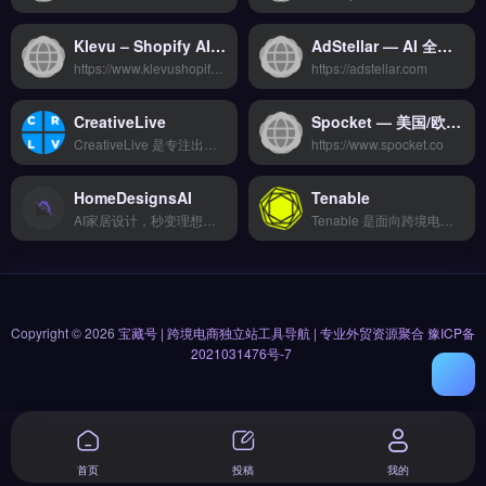
Klevu – Shopify AI 智能搜索与个性化推荐引擎 | 高返佣AI工具
AdStellar — AI 全链路广告创意生成与投放平台
https://www.klevushopifyaiai.com
https://adstellar.com
CreativeLive
Spocket — 美国/欧盟Dropshipping快速发货货源平台
CreativeLive 是专注出海业务的营销自动化平台，支持邮件序列、社媒发帖与广告投放的自动化运行。核心功能包括多平台数据同步、智能分析报表与自动化工作流，帮助团队提升协作效率。适合跨境电商卖家、独立站运营者及外贸B2B团队，尤其是需要整合多渠道营销、减少重复操作的企业。完整功能演示与定价方案，立即查看 →
https://www.spocket.co
HomeDesignsAI
Tenable
AI家居设计，秒变理想家园
Tenable 是面向跨境电商与品牌出海企业的AI驱动本地化运营工具，支持多语言内容生成与智能翻译。核心功能包括多平台数据同步、自动化工作流与智能分析报表，助力高效管理多站点内容。适合独立站卖家、外贸B2B团队及需要快速本地化营销内容的品牌方。完整功能演示与API对接文档，免费试用 →
Copyright © 2026
宝藏号 | 跨境电商独立站工具导航 | 专业外贸资源聚合
豫ICP备
2021031476号-7
首页
投稿
我的