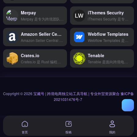
Merpay
iThemes Security
Merpay 是专为跨境团队设计的营销自动化工具，整合邮件序列、社媒发帖与广告投放的自动化运行。核心功能包括拖拽式可视化编辑、海量响应式模板库及多平台对接（TikTok Shop、亚马逊、独立站）。适合需要提升运营效率、降低重复工作的跨境电商卖家与独立站运营者。通过自动化工作流释放人力，专注策略与增长。免费试用 →
iThemes Security 是专为 WordPress 网站打造的跨境独立站安全防护插件，由 iThemes 团队开发。核心功能包括暴力攻击防御、文件完整性检测与两因素认证，可有效拦截恶意登录尝试。适合使用 WordPress 搭建独立站的跨境电商卖家与品牌方，尤其需保护客户支付数据与后台管理权限。免费试用 →
Amazon Seller Central BR
Webflow Templates
Amazon Seller Central BR 是亚马逊卖家管理巴西站点的官方后台工具，集成订单处理、库存管理与广告投放功能。核心功能包括本地化税务合规申报、多币种结算与物流追踪，支持葡萄牙语操作界面。适合在亚马逊巴西站运营的跨境卖家与品牌方，尤其是需要处理巴西复杂税务规则的中小卖家。
Webflow Templates 是专为跨境电商与独立站团队设计的项目管理工具，支持看板、甘特图与日历视图。核心功能包括全链路自动化、多账号管理及数据看板可视化，覆盖产品开发到售后全流程。适合跨境卖家与品牌方，尤其需管理多供应商与物流进度的运营团队。提升协作效率，降低项目延期风险，免费试用 →
Crates.io
Tenable
Crates.io 是 Rust 编程语言的官方包注册中心，为开发者提供开源库的托管与分发服务。核心功能包括包搜索与版本管理、依赖自动解析、构建脚本集成以及 API 接口支持。它适合 Rust 开发者、开源项目维护者以及需要管理 Rust 依赖的软件团队。快速检索与发布 Rust 包，提升开发效率，点击访问 →
Tenable 是面向跨境电商与品牌出海企业的AI驱动本地化运营工具，支持多语言内容生成与智能翻译。核心功能包括多平台数据同步、自动化工作流与智能分析报表，助力高效管理多站点内容。适合独立站卖家、外贸B2B团队及需要快速本地化营销内容的品牌方。完整功能演示与API对接文档，免费试用 →
Copyright © 2026
宝藏号 | 跨境电商独立站工具导航 | 专业外贸资源聚合
豫ICP备
2021031476号-7
首页
投稿
我的