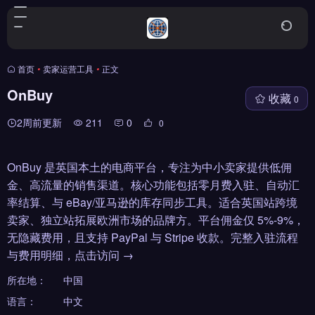
首页
•
卖家运营工具
•
正文
OnBuy
收藏
0
2周前更新
211
0
0
OnBuy 是英国本土的电商平台，专注为中小卖家提供低佣
金、高流量的销售渠道。核心功能包括零月费入驻、自动汇
率结算、与 eBay/亚马逊的库存同步工具。适合英国站跨境
卖家、独立站拓展欧洲市场的品牌方。平台佣金仅 5%-9%，
无隐藏费用，且支持 PayPal 与 Stripe 收款。完整入驻流程
与费用明细，点击访问 →
所在地：
中国
语言：
中文