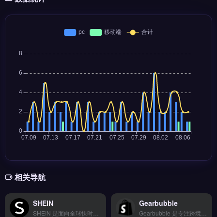
相关导航
SHEIN
Gearbubble
SHEIN 是面向全球快时尚市场的跨境电商平台，整合设计、生产与销售全链路，覆盖 150+ 国家与地区。核心功能包括实时销售数据追踪、AI 驱动的爆款趋势预测以及多货币结算系统。SHEIN 适合跨境卖家与品牌方，尤其是寻求快速测款、降低库存风险的时尚品类运营者。完整入驻流程与运营策略对比，立即查看 →
Gearbubble 是专注跨境电商的收单清算工具，支持 Visa、Mastercard、Amex 及 Boleto、iDEAL 等 150 多种支付方式。核心功能包括 T+2 快速结算、17 种货币自动转换与欺诈风险识别。适合亚马逊卖家、独立站运营者及外贸 B2B 企业，尤其需处理多币种收款与合规税务申报的团队。