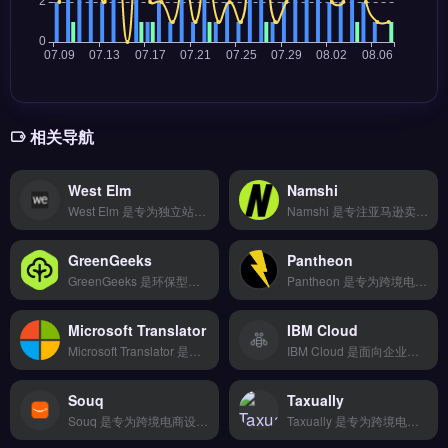
相关导航
West Elm
Namshi
West Elm 是专为独立站卖家设计的网站性能优化与安全防护工具，通过全球 CDN 节点降低访客访问延迟。核心功能包括 DDoS 防护、SSL 证书自动续期及恶意流量清洗，保障站点稳定运行。适合跨境电商独立站运营者与 Shopify 卖家，尤其关注网站加载速度与数据安全。完整功能演示与套餐对比，立即查看 →
Namshi 是专注亚马逊卖家的选品与竞品分析工具，覆盖全球 10 大市场实时销售数据。核心功能包括 AI 爆款趋势预测、BSR 排名监控以及关键词反查，帮助卖家精准锁定潜力产品。适合亚马逊卖家、选品团队及品牌方，尤其需要数据驱动决策的跨境电商运营者。完整功能演示与定价方案，立即查看 →
GreenGeeks
Pantheon
GreenGeeks 是环保型网站托管服务商，为独立站与跨境电商提供绿色能源驱动的服务器资源。核心功能包括无限存储带宽、免费SSL证书与一键安装WordPress，支持LiteSpeed缓存提升加载速度。适合中小型独立站运营者、外贸B2B企业及注重品牌可持续形象的卖家。高性价比方案搭配30天退款保障，免费试用 →
Pantheon 是专为跨境电商设计的物流仓储管理工具，整合多家物流商资源，提供智能比价与批量发货功能。核心功能包括可视化操作界面、一键批量处理订单及智能推荐最优物流方案。Pantheon 适合中小型跨境卖家与独立站运营者，尤其需简化发货流程、降低物流成本的团队。完整功能演示与定价方案，免费试用 →
Microsoft Translator
IBM Cloud
Microsoft Translator 是微软推出的多语言翻译工具，覆盖 100+ 语言与文本、语音、图片实时翻译。核心功能包括 API 集成、网站自动翻译插件及离线翻译包，支持跨境电商独立站与外贸 B2B 场景。适合独立站运营者、亚马逊卖家及品牌出海团队，用于多语种商品描述、客户沟通与本地化营销。免费试用 →
IBM Cloud 是面向企业级应用的云计算基础设施平台，提供计算、存储与网络资源的按需部署。核心功能包括裸金属服务器、Kubernetes 容器编排与AI开发工具，支持混合云架构与数据加密。适合跨境电商、独立站及外贸B2B企业，尤其需要高可用性、全球节点部署与合规化数据管理的技术团队。功能对比与入门指南，立即查看 →
Souq
Taxually
Souq 是专为跨境电商设计的 SEO 与竞品分析工具，覆盖亚马逊、Shopify 等平台的关键词研究与站点审计。核心功能包括反向链接分析、多平台数据同步及智能报表生成，帮助卖家优化自然搜索排名。Souq 适合亚马逊卖家、独立站运营者及品牌方，用于制定数据驱动的营销策略。完整功能演示与定价方案，立即查看 →
Taxually 是专为跨境电商与独立站卖家设计的自动化税务合规工具，覆盖欧盟、英国及全球多国的增值税注册、申报与缴纳流程。核心功能包括智能 VAT 计算、自动生成税务报告、多国税务代理对接。适合亚马逊、Shopify 卖家及外贸 B2B 企业，尤其需处理多国 VAT 申报的成熟卖家。免费试用 →