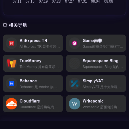
相关导航
AliExpress TR
Game南非
AliExpress TR 是专注跨境电商的营销自动化平台，支持邮件序列、社媒发帖与广告投放的自动化运行。核心功能包括实时监控预警、自定义报表与批量操作，帮助团队提升运营效率。适合跨境卖家与独立站运营者，尤其是需要精细管理多平台广告投放的团队。完整功能演示与定价方案，免费试用 →
Game南非是专注南非市场的跨境物流与配送管理工具，整合DHL、FedEx、UPS等20+头部物流商API，支持智能比价与最优路线推荐。核心功能包括一件代发、退换货逆向物流及全链路自动化追踪。适合面向南非市场的跨境电商卖家与独立站运营者，尤其需降低物流成本、提升配送时效的团队。完整功能演示与费率对比，立即查看 →
TrueMoney
Squarespace Blog
TrueMoney 是东南亚领先的本地支付与电子钱包服务商，覆盖泰国、印尼、菲律宾等 7 国市场。核心功能包括线下 7-11 等便利店现金充值、跨境转账、账单支付与商户收款码接入。适合面向东南亚市场的跨境电商卖家与独立站运营者，尤其需接入本地化支付方式以提升转化率。完整支付方案与费率说明，立即查看 →
Squarespace Blog 是内置在网站建设平台中的博客功能，专为内容营销与品牌故事展示设计。它提供拖拽式排版、SEO优化工具与社交媒体自动分享，支持多作者协作与数据分析。适合独立站运营者、品牌方及内容创作者，尤其是需通过博客提升自然流量与用户粘性的跨境电商卖家。免费试用 →
Behance
SimplyVAT
Behance 是 Adobe 旗下的全球创意作品展示与社交平台，专注视觉设计、插画与摄影领域的作品集发布。核心功能包括项目创建、创意社区互动以及团队协作工具，支持设计师展示个人作品并获取行业反馈。适合独立站运营者、品牌方与跨境卖家寻找视觉素材或合作设计师。免费试用 →
SimplyVAT 是专为跨境电商设计的增值税合规管理工具，覆盖欧盟、英国与挪威的 VAT 注册、申报与缴纳全流程。核心功能包括自动化税务数据对接、多国 VAT 一站式申报、以及合规风险预警。适合亚马逊、eBay 卖家及独立站运营者，尤其是需处理多国 VAT 申报、避免税务罚款的跨境团队。免费试用 →
Cloudflare
Writesonic
Cloudflare 是跨境电商独立站必备的网站安全与加速服务商，提供全球 CDN 内容分发、DDoS 防护与 SSL 加密。核心功能包括智能 DNS 解析、边缘计算 Workers 以及缓存优化，显著提升站点加载速度与安全性。
Writesonic 是面向跨境电商与独立站运营者的 AI 内容生成工具，专注于营销文案与产品描述的自动化撰写。核心功能包括批量生成亚马逊 Listing、TikTok 脚本、社媒帖子与邮件序列，支持多语言输出与 SEO 关键词优化。适合亚马逊卖家、Shopify 店主与品牌出海团队，用于提升内容产出效率与转化率。