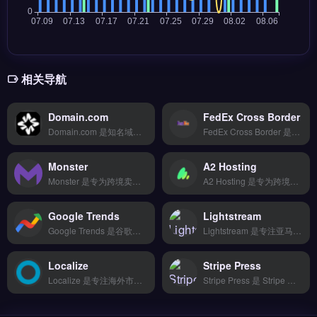
相关导航
Domain.com
FedEx Cross Border
Domain.com 是知名域名注册与网站建设平台，提供域名搜索、注册、转移及托管服务，覆盖 .com、.net 等主流后缀。它集成网站构建器、SSL证书与专业邮箱，支持一键建站与基础SEO优化。适合独立站新手、个人创业者与小型品牌方，需快速搭建品牌官网并管理域名资产。完整域名查询与建站套餐对比，立即查看 →
FedEx Cross Border 是联邦快递旗下的跨境物流与电商履约解决方案，专为全球电商市场设计。它整合了国际运输、关税计算、清关代理与最后一公里派送，支持多承运商路由选择。适合亚马逊、Shopify、独立站卖家及外贸B2B企业，尤其是需要简化跨境物流、降低退货率的品牌方。完整服务详情与费率对比，立即查看 →
Monster
A2 Hosting
Monster 是专为跨境卖家设计的 SEO 与竞品分析工具，覆盖关键词研究、站点审计和反向链接分析。它提供可视化操作界面、一键批量处理与智能推荐引擎，支持多语言数据抓取。适合独立站运营者、亚马逊卖家及外贸 B2B 团队，用于制定数据驱动的营销策略。免费试用 →
A2 Hosting 是专为跨境电商独立站优化的高性能托管服务商，提供共享、VPS与专用服务器方案。核心功能包括Turbo极速缓存、99.9%在线保障及一键安装Shopify、WooCommerce等建站工具。适合需要高加载速度与稳定性的品牌出海卖家，尤其适合流量波动大的促销季。完整性能测试与方案对比，立即查看 →
Google Trends
Lightstream
Google Trends 是谷歌官方推出的免费趋势分析工具，用于查看全球各地区关键词的搜索热度与季节性波动。它提供实时与历史数据对比、地域细分、相关查询推荐，帮助判断产品需求走势。适合跨境电商卖家、独立站运营者与选品团队，尤其在市场调研、品类决策与内容选题阶段。精准把握搜索趋势，辅助选品与营销策略，立即查看 →
Lightstream 是专注亚马逊卖家的选品与竞品分析工具，覆盖全球 10 大市场实时销售数据。核心功能包括 AI 爆款趋势预测、BSR 排名监控与关键词反查，支持多账号管理与数据看板可视化。适合亚马逊卖家、选品团队及品牌方，尤其需要精准竞品洞察与自动化运营的跨境用户。完整功能演示与定价方案，立即查看 →
Localize
Stripe Press
Localize 是专注海外市场的数据分析工具，整合 Google、社交媒体与竞品情报等多源数据，通过 AI 算法挖掘高转化关键词。核心功能包括 150+ 支付方式接入、T+2 快速结算、17 种货币结算及欺诈风险识别。适合中小型跨境电商与独立站卖家，需低成本获取企业级市场洞察与选品决策支持。免费试用 →
Stripe Press 是 Stripe 旗下专注于支付技术与企业经营的非虚构出版品牌，面向跨境电商与独立站从业者输出深度内容。核心内容涵盖支付系统设计、全球化运营策略、创业公司增长案例与经济学分析。适合希望理解支付底层逻辑、优化独立站收单流程的跨境卖家与产品经理。精选书单、作者访谈与免费章节资源，点击访问 →