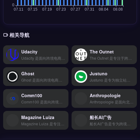
相关导航
Udacity
The Outnet
Udacity 是面向跨境电商与数字营销领域的在线技能提升平台，提供数据科学、人工智能与商业分析等实战课程。核心功能包括企业级培训方案、项目驱动的学习路径与行业认证考试。Udacity 适合希望提升数据分析、自动化营销能力的独立站运营者与品牌出海团队。课程大纲、企业合作方案与免费试学入口，立即查看 →
The Outnet 是专注于跨境物流与仓储管理的SaaS工具，整合多家物流商资源，提供智能比价与批量发货功能。核心能力包括多平台数据同步、自动化工作流以及深度API对接，简化订单处理流程。适合跨境电商卖家、独立站运营者及外贸团队，尤其需要降低物流成本、提升发货效率的商家。完整功能演示与定价方案，立即查看 →
Ghost
Justuno
Ghost 是面向跨境电商与独立站的智能客服系统，支持邮件、实时聊天与社交媒体多渠道统一管理。核心功能包括AI自动回复常见问题、工单自动分配与客户对话历史追踪。Ghost适合Shopify卖家、品牌方与外贸B2B团队，需要提升客服响应速度与客户满意度。通过数据分析优化服务流程，降低人工成本，免费试用 →
Justuno 是专为独立站与电商品牌设计的网站转化率优化工具，提供弹窗、横幅与邮件捕获功能。核心能力包括智能访客分群、A/B 测试与自动化触发规则，可提升订阅与销售转化。适合 Shopify、WooCommerce 卖家及独立站运营者，尤其需降低跳出率、增加邮件列表的团队。免费试用 →
Comm100
Anthropologie
Comm100 是面向跨境电商与独立站的智能客服与营销自动化平台，支持多渠道消息统一管理、AI聊天机器人自动应答及实时客户行为追踪。核心功能包括工单系统、主动营销推送与多语言客服支持。适合Shopify、WooCommerce卖家及外贸B2B团队，需提升客户响应效率与转化率。完整功能演示与定价方案，立即查看 →
Anthropologie 是面向北美中高端市场的女装与家居生活方式品牌，以波西米亚风、复古印花和艺术感陈列著称。它提供成衣、配饰、家具及美妆产品，通过线下门店与独立站结合，打造沉浸式购物体验。适合追求差异化选品、注重品牌调性的跨境电商与独立站卖家，尤其对家居与时尚品类有参考价值。品牌设计灵感与产品线解析，立即查看 →
Magazine Luiza
船长AI广告
Magazine Luiza 是专注亚马逊卖家的选品与竞品分析工具，覆盖全球10大市场实时销售数据。核心功能包括AI爆款趋势预测、BSR排名监控与关键词反查，支持多账号管理与数据看板可视化。适合亚马逊卖家、跨境电商运营者及品牌方，尤其需要精准选品与市场洞察的团队。完整功能介绍与使用指南，立即查看 →
船长AI广告是专为跨境电商设计的智能广告优化工具，聚焦亚马逊与独立站广告投放。核心功能包括多平台广告数据整合、AI自动调价与预算优化、实时监控预警及自定义报表导出。适合亚马逊卖家与独立站运营者，尤其是需提升广告ROI、降低手动管理成本的团队。完整功能演示与定价方案，免费试用 →