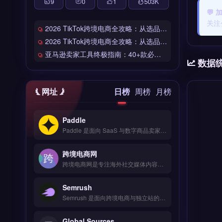
9
0
1
503
K
💬
关注
2026 TikTok跨境电商全攻略：从选品到爆单的完整工具链
2026 TikTok跨境电商全攻略：从选品到爆单的完整工具链
亚马逊卖家工具终极指南：40+款必备工具全链路解析
数据
网址
日榜
周榜
月榜
Paddle
Paddle 是面向 SaaS 与数字商品卖家的全球支付与订阅管理平台，覆盖 200+ 国家与 30+ 币种收单。核心功能包括自动化订阅计费、税务合规处理（VAT/GST）、防欺诈风控与买家发票开具。Paddle 适合跨境软件、数字内容与在线教育等独立站卖家，尤其需处理全球订阅与税务申报的团队。免费试用 →
跨境电商网
跨境电商网是专注海外社交媒体内容规划与发布的品牌营销工具，覆盖 TikTok、Instagram、Facebook 等多平台。核心功能包括多账号统一管理、发布时间智能推荐、热门话题追踪及竞品动态监控。适合独立站卖家、品牌出海团队及社交媒体运营者，需提升内容效率与海外社媒曝光。免费试用 →
Semrush
Semrush 是面向跨境电商与独立站的全球数字营销与竞品分析平台，整合 Google 搜索、社交媒体与广告数据。核心功能包括关键词研究、流量分析、网站审计与内容优化，支持多市场对比与排名追踪。适合亚马逊卖家、品牌出海团队及独立站运营者，用于制定精准营销策略。免费试用 →
Global Sources