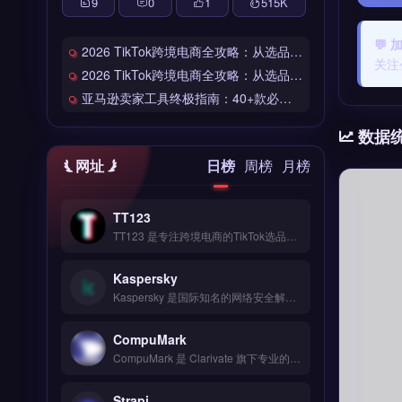
9
0
1
515
K
💬
2026 TikTok跨境电商全攻略：从选品到爆单的完整工具链
关注
2026 TikTok跨境电商全攻略：从选品到爆单的完整工具链
亚马逊卖家工具终极指南：40+款必备工具全链路解析
数据
网址
日榜
周榜
月榜
TT123
TT123 是专注跨境电商的TikTok选品与数据分析工具，整合Google趋势、社交媒体热词与竞品情报多维度数据源。核心功能包括AI算法挖掘高转化关键词、实时监控爆品预警、自定义报表导出。适合TikTok卖家与独立站运营者，尤其是中小卖家快速捕捉市场机会。免费试用 →
Kaspersky
Kaspersky 是国际知名的网络安全解决方案提供商，专注于企业级端点防护与威胁情报分析。核心功能包括反病毒扫描、实时网络攻击拦截、数据加密与漏洞修复，支持云端与本地部署。适合跨境电商、独立站运营者及外贸B2B企业，用于保护客户支付数据与业务系统免受勒索软件攻击。企业版提供集中管理控制台与合规报告，免费试用 →
CompuMark
CompuMark 是 Clarivate 旗下专业的全球商标检索与品牌保护平台，覆盖 200 多个国家与地区的商标数据库。核心功能包括商标近似检索、申请监测、续展提醒及域名冲突分析。适合跨境电商、品牌出海企业与外贸公司，尤其是需在目标市场提前排查商标风险、规避侵权纠纷的卖家。完整检索流程与订阅方案说明，立即查看 →
Strapi