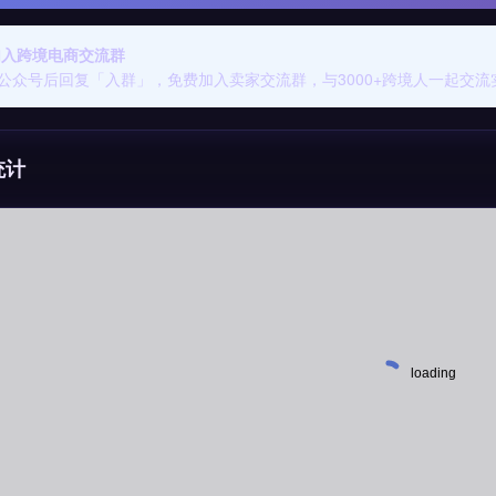
 加入跨境电商交流群
公众号后回复「入群」，免费加入卖家交流群，与3000+跨境人一起交流
统计