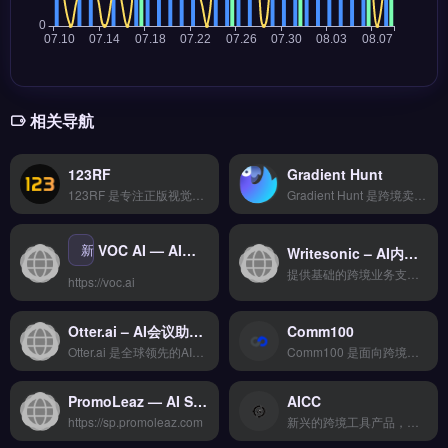
相关导航
123RF
Gradient Hunt
123RF 是专注正版视觉素材的跨境内容平台，提供超过 2 亿张免版税图片、视频与矢量图资源。核心功能包括 AI 智能搜索、多尺寸批量下载以及企业级授权管理，支持中英文界面操作。适合独立站、Shopify 卖家与品牌出海团队，用于产品图、社媒广告与网站 Banner 的合规配图。海量正版素材即搜即用，免费试用 →
Gradient Hunt 是跨境卖家快速搭建专业独立站的建站工具，支持多平台数据同步与全球物流配送。核心功能包括智能分析报表、自动化工作流和API深度对接，帮助提升运营效率。适合独立站运营者、Shopify卖家及外贸B2B团队，尤其需要简化建站流程的新手。免费试用 →
新
VOC AI — AI客户体验分析与客服自动化平台
Writesonic – AI内容创作平台
提供基础的跨境业务支持功能，界面简洁易上手，适合初创团队小规模测试海外市场。核心功能齐全但高级特性需要付费解锁，整体性价比中等。 【功能目录】 多平台数据整合 AI智能分析 实时监控预警 导出报表自定义 API深度对接 【FAQ问答】 Q: 接入需要技术门槛吗？ A: 提供SDK和插件。
https://voc.ai
Otter.ai – AI会议助手 | 高返佣AI工具
Comm100
Otter.ai 是全球领先的AI会议助手和转录工具，被超过300万用户和10,000家企业信赖使用。它能够实时将语音转换为文字，自动识别说话人，生成可编辑的会议记录，并支持与Google Calendar、Zoom、Microsoft Teams等主流工具无缝集成，大大提升会议效率和协作能力。
Comm100 是面向跨境电商与独立站的智能客服与营销自动化平台，支持多渠道消息统一管理、AI聊天机器人自动应答及实时客户行为追踪。核心功能包括工单系统、主动营销推送与多语言客服支持。适合Shopify、WooCommerce卖家及外贸B2B团队，需提升客户响应效率与转化率。完整功能演示与定价方案，立即查看 →
PromoLeaz — AI Shopee联盟营销自动化与内容生成工具
AICC
https://sp.promoleaz.com
新兴的跨境工具产品，功能迭代快但稳定性有待验证，价格优势明显。适合愿意尝鲜、追求高性价比的早期卖家或副业玩家。 【功能目录】 拖拽式可视化编辑 海量模板库 响应式自适应 SEO深度优化 7&#215;24技术支持 【FAQ问答】 Q: 适合哪些规模的团队使用？ A: 从个人卖家到百人团队都适用。