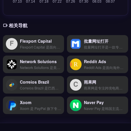
相关导航
Flexport Capital
批量网址打开
Flexport Capital 是面向跨境贸易企业的供应链金融服务，由 Flexport 平台提供，基于货运数据快速放款。核心功能包括按货物在途状态灵活授信、无抵押短期融资、自动化还款与对账。适合使用 Flexport 物流的跨境电商卖家与外贸 B2B 企业，尤其是需要缓解账期资金压力的中小型贸易商。
批量网址打开是一款专为跨境电商与独立站运营者设计的批量链接管理工具，支持一次性打开、检测与整理多个URL。核心功能包括批量URL验证、重复链接过滤、自动分组归类，以及导出链接列表。适合需要频繁处理产品链接、竞品页面或物流追踪网址的亚马逊卖家与Shopify运营者。节省手动逐个点击的时间，提升选品与监控效率。免费试用 →
Network Solutions
Reddit Ads
Network Solutions 是美国老牌域名注册与电商建站服务商，提供从域名注册、SSL证书到拖拽式店铺搭建的完整建站流程。核心功能包括可视化编辑器、多语言支持与7×24小时客服，适合中小型跨境电商卖家与独立站新手，尤其是需要快速搭建品牌官网、同时管理域名与主机的外贸企业。完整建站方案与套餐对比，立即查看 →
Reddit Ads 是面向海外市场的原生广告投放平台，依托 Reddit 社区的高活跃度与细分话题（Subreddit）实现精准触达。核心功能包括兴趣定向、关键词投放、社区互动广告与转化追踪，支持按点击或展示付费。适合品牌出海卖家、独立站运营者与 DTC 品牌，尤其是需要测试北美年轻用户反馈的新品推广。
Correios Brazil
雨果网
Correios Brazil 是巴西国家邮政运营的跨境物流服务商，覆盖全国 5500+ 城市与地区的派送网络。核心功能包括国际小包与 ePacket 专线、清关预申报、以及包裹轨迹实时追踪。适合向巴西市场发货的跨境电商卖家与独立站运营者，尤其需要稳定末端派送与关税代缴服务。完整物流方案与运费查询，立即查看 →
雨果网是专注跨境电商行业的信息与服务平台，整合全球市场动态、平台政策解读与运营实战案例。核心功能包括跨境资讯聚合、选品数据分析、卖家社群交流及行业活动对接。雨果网适合中小型跨境卖家、独立站运营者及外贸B2B从业者，尤其是需要及时掌握亚马逊、TikTok等平台变化与选品趋势的团队。获取最新跨境干货与工具推荐，立即查看 →
Xoom
Naver Pay
Xoom 是 PayPal 旗下专为跨境个人与小微企业设计的国际汇款与支付工具，覆盖 130 多个国家与地区。核心功能包括快速转账、多币种兑换、账单支付与手机充值，支持银行账户、借记卡及现金提现。Xoom 适合有海外亲友汇款、跨境采购或外贸小额付款需求的个人与小型卖家。费用透明且到账速度快，点击访问 →
Naver Pay 是韩国主流支付网关，专为跨境电商与独立站接入韩国本地支付场景设计。它支持信用卡、实时转账、手机支付及 KakaoPay 等本地化方式，并提供韩元结算与反欺诈保护。Naver Pay 适合面向韩国市场的 Shopify、WooCommerce 卖家与品牌方，尤其需要提升韩国用户支付转化率的商家。