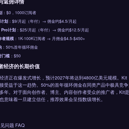
与返佣详情
划
：$0，1000订阅者
or计划
：$9/月起（年付）→ 佣金约$4.5/月起
r Pro计划
：$25/月起（年付）→ 佣金约$12.5/月起
作者规模
：1K-100K订阅者 → 月佣金$4.5-$450+
构
：50%首年循环佣金
付门槛
：$50
者经济的长期价值
经济正在爆发式增长，预计2027年将达到4800亿美元规模。Kit（
接受益于这一趋势。50%的首年循环佣金在同类产品中极具竞
多年。对于面向创作者、博主、内容创作者受众的推广者，Kit
也意味着一旦建立信任，推荐效果会呈指数级增长。
 常见问题 FAQ