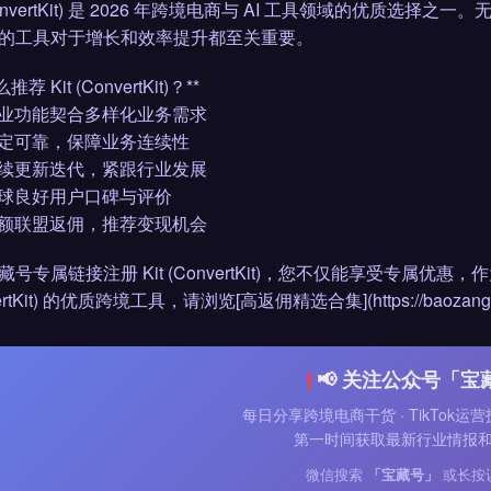
(ConvertKit) 是 2026 年跨境电商与 AI 工具领域的优
的工具对于增长和效率提升都至关重要。
推荐 Kit (ConvertKit)？**
 专业功能契合多样化业务需求
 稳定可靠，保障业务连续性
 持续更新迭代，紧跟行业发展
 全球良好用户口碑与评价
 高额联盟返佣，推荐变现机会
藏号专属链接注册 Kit (ConvertKit)，您不仅能享受专属优
ertKit) 的优质跨境工具，请浏览[高返佣精选合集](https://baozanghao.com
📢 关注公众号「宝
每日分享跨境电商干货 · TikTok运营
第一时间获取最新行业情报
微信搜索
「宝藏号」
或长按