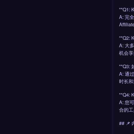
**Q1:
A: 
Aff
**Q2:
A: 
机会享
**Q3:
A: 
时长和
**Q4:
A: 您
合的工
## 