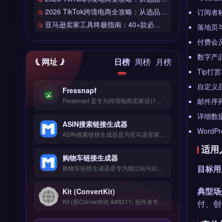
2026 TikTok跨境电商全攻略：从选品到爆单的完整工具链
订阅者
亚马逊卖家工具终极指南：40+款必备工具全链路解析
落地页
付费会
数字产
网址
日榜
周榜
月榜
Tip打
自定义
Fressnapf
Fressnapf 是专为跨境电商卖家设计的物流与订单管理工具，覆盖智能比价下单、20+物流商对接及轨迹实时追踪。它整合退换货逆向物流与仓储代发服务，帮助卖家简化多平台订单处理流程。适合亚马逊、独立站及Shopify卖家，尤其是需要降低物流成本、提升配送效率的团队。14天全功能免费试用，点击访问 →
邮件序
详细数
ASIN搜索链接生成器
WordPr
ASIN搜索链接生成器是为亚马逊卖家设计的快速生成产品搜索链接的实用工具，支持按ASIN、关键词或类目生成直达搜索页面的短链接。核心功能包括批量生成链接、自定义追踪参数、一键复制到广告或邮件模板。适合亚马逊运营者、PPC广告优化师与选品团队，尤其需提升链接管理效率的卖家。免费试用 →
适用
购物车链接生成器
目标用
购物车链接生成器是专为独立站与社交电商设计的链接创建工具，支持将商品一键生成可分享的购物车直达链接。核心功能包括多平台链接生成、批量创建与管理、以及链接追踪统计。适合Shopify、TikTok及WooCommerce卖家，尤其是需在社交媒体或邮件营销中快速引导用户完成购买的运营者。免费试用 →
典型场
Kit (ConvertKit)
Kit (原ConvertKit) &#8211; 创作者专属的邮件营销平台 Kit（原ConvertKit）是全球100万+创作者首选的邮件营销平台，专为博主、YouTuber、播主、作家、在线课程创作者设计。平台以简洁、强大、创作者友好著称，提供粉丝管理、自动化序列、付费订阅、数字产品销售等完整的创作者变现工具。
付、创