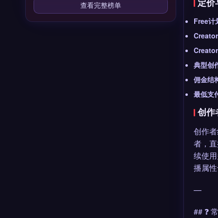
定价
查看完整榜单
Free计
Creat
Creato
典型创
佣金结
最低支
创作
创作者
者，直
续使用
播属性
—
## ❓