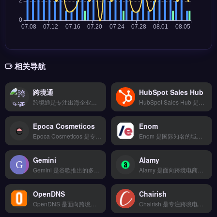
相关导航
跨境通
HubSpot Sales Hub
跨境通是专注出海企业的跨境支付收单清算工具，支持Visa/Mastercard/Amex及Boleto、iDEAL等150+本地支付方式。核心功能包括多币种T+2结算、AI智能交易风控与实时监控预警。适合独立站、Shopify及外贸B2B卖家，尤其需降低拒付率与提升资金周转率的品牌方。
HubSpot Sales Hub 是面向跨境电商与外贸企业的销售自动化管理平台，整合客户关系管理与销售流程优化。核心功能包括邮件追踪与模板、会议排程、通话记录与实时对话、自动化销售任务提醒。适合独立站运营者、外贸B2B团队及品牌出海企业，需提升线索转化率与客户跟进效率。完整功能演示与入门指南，免费试用 →
Epoca Cosmeticos
Enom
Epoca Cosmeticos 是专注巴西美妆市场的跨境选品与物流工具，整合本土热销品牌与供应链资源。核心功能包括智能比价下单、20+物流商对接、轨迹实时追踪及仓储代发服务，支持退换货逆向物流。适合从个人卖家到百人团队的跨境电商与独立站运营者，尤其需快速切入巴西市场的小规模团队。完整功能目录与套餐对比，立即查看 →
Enom 是国际知名的域名注册与独立站建站服务商，提供域名注册、DNS 管理及基础建站工具。核心功能包括批量域名管理、WHOIS 隐私保护与多语言面板操作，支持与 Shopify、WooCommerce 等平台对接。适合跨境电商卖家与外贸 B2B 企业，尤其需批量管理域名或搭建品牌官网的团队。
Gemini
Alamy
Gemini 是谷歌推出的多模态大语言模型，支持文本、图像、音频与代码的混合理解与生成。核心功能包括实时对话、代码辅助、文档分析以及图片内容识别。Gemini 适合跨境电商运营者、独立站内容创作者与外贸团队，用于产品描述优化、多语言翻译与客户邮件撰写。免费试用 →
Alamy 是面向跨境电商与独立站运营者的高质量图库平台，提供超过 2 亿张免版税图片、矢量图与视频素材。核心功能包括按需购买单张素材、订阅制批量下载以及 API 集成，支持商业用途的灵活授权。适合品牌出海卖家、营销团队与内容创作者，用于产品详情页、社媒广告与网站视觉优化。素材覆盖全球场景与多元文化，免费试用 →
OpenDNS
Chairish
OpenDNS 是面向跨境电商与独立站团队的企业级网络安全服务，提供 DNS 过滤、内容拦截与威胁情报分析。核心功能包括恶意网站实时屏蔽、访问策略自定义以及网络活动日志审计。适合需要保护办公网络与员工设备安全的跨境卖家、外贸公司及远程运营团队。通过降低钓鱼攻击与恶意软件风险，保障业务连续性。免费试用 →
Chairish 是专注跨境电商与独立站卖家的智能物流管理工具，支持 20+ 物流商智能比价、一键下单与轨迹实时追踪。核心功能包括退换货逆向物流处理和仓储代发服务，帮助简化跨境发货流程。适合亚马逊、Shopify 卖家及外贸 B2B 团队，尤其需降低物流成本、提升配送效率的运营者。完整物流商列表与费率对比，立即查看 →