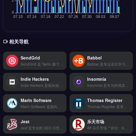
相关导航
SendGrid
Babbel
SendGrid 是 Twilio 旗下的邮件发送 API 服务，专为跨境电商与独立站设计。核心功能包括批量事务性邮件发送、邮件模板管理与送达率分析。适合需要自动化发送订单确认、营销活动与重置密码邮件的 Shopify 卖家与品牌方。它通过高信誉 IP 池提升收件箱到达率，降低被标记为垃圾邮件的风险。免费试用 →
Babbel 是专注语言学习的在线订阅平台，提供 14 种语言的交互式课程与真人对话练习。核心功能包括语音识别纠音、场景化词汇训练与个性化学习路径规划。Babbel 适合跨境电商从业者、外贸业务员及品牌出海团队，需快速掌握基础商务外语以提升沟通效率。课程体系覆盖 A1-B2 级别，支持离线下载与进度同步。免费试用 →
Indie Hackers
Insomnia
Indie Hackers 是面向独立开发者和跨境电商创业者的社区与资源平台，专注分享从零构建盈利项目的实战经验。核心功能包括创始人深度访谈、收入透明报告、项目构建指南与社群讨论区。适合独立站卖家、品牌出海创业者及寻求被动收入模式的个人开发者。获取真实案例、工具推荐与增长策略，立即查看 →
Insomnia 是专为跨境卖家与独立站运营者设计的物流仓储管理工具，整合多家物流商资源，支持智能比价与批量发货。核心功能包括多平台数据同步、自动化工作流与智能分析报表，帮助团队高效管理物流环节。适合需要优化跨境物流流程、降低运输成本的中小型卖家与外贸团队。完整功能演示与接入指南，立即查看 →
Marin Software
Thomas Register
Marin Software 是面向跨境电商与独立站的跨渠道广告管理与优化平台，整合 Google、Bing、Facebook 等主流渠道的投放数据。核心功能包括多平台竞价自动化、智能预算分配、广告效果归因分析。适合亚马逊卖家、独立站运营者及品牌出海团队，尤其需统一管理多广告账户并提升 ROI 的营销人员。免费试用 →
Thomas Register 是美国历史悠久的工业品供应商目录平台，覆盖北美制造与分销企业的产品与公司信息。核心功能包括按产品类别搜索供应商、查看公司资质与认证文件、获取技术图纸与规格参数。适合外贸 B2B 企业、采购商与跨境卖家寻找北美工业品货源与代工合作。免费试用 →
Jest
乐天市场
Jest 是专业的 SEO 与竞品分析工具，专为跨境电商卖家与独立站运营者设计，帮助制定数据驱动的营销策略。核心功能包括关键词研究、站点审计与反向链接分析，支持可视化操作与一键批量处理。Jest 适合需要优化搜索排名、研究亚马逊或 Shopify 竞品策略的卖家。通过智能推荐引擎与多语言支持提升效率，免费试用 →
## 乐天市场 **评分：4.2/5.0 ⭐⭐⭐⭐☆** ### 工具简介 一站式海外客户管理平台，从询盘管理、邮件营销到售后服务全链路覆盖。支持WhatsApp/邮件/社媒等多渠道客户统一接入。 ### 核心功能 拖拽式可视化编辑 海量模板库 响应式自适应 SEO深度优化 7&#215;24技术支持