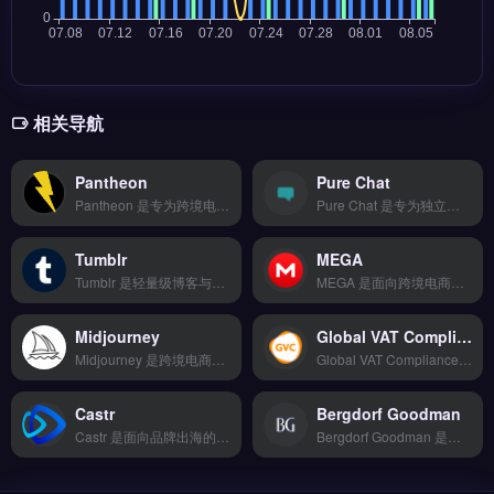
相关导航
Pantheon
Pure Chat
Pantheon 是专为跨境电商设计的物流仓储管理工具，整合多家物流商资源，提供智能比价与批量发货功能。核心功能包括可视化操作界面、一键批量处理订单及智能推荐最优物流方案。Pantheon 适合中小型跨境卖家与独立站运营者，尤其需简化发货流程、降低物流成本的团队。完整功能演示与定价方案，免费试用 →
Pure Chat 是专为独立站与跨境电商网站设计的实时在线客服聊天工具，无需编码即可嵌入网站。核心功能包括网站访客主动邀请、预设自动回复、移动端应用实时消息推送，以及客服工作分配管理。适合独立站运营者、Shopify 卖家与外贸 B2B 团队，用于提升客户响应速度与转化率。查看完整功能演示与定价方案，立即查看 →
Tumblr
MEGA
Tumblr 是轻量级博客与社交内容平台，适合品牌出海与独立站卖家进行内容营销与粉丝互动。核心功能包括图文短帖发布、主题模板自定义、社区转发与标签流量分发。Tumblr 适合跨境电商品牌方、创意内容团队与独立站运营者，尤其是面向年轻用户群体做文化渗透与品牌故事传播。完整运营指南与内容策略技巧，立即查看 →
MEGA 是面向跨境电商与品牌出海的多语言内容生成与智能翻译工具，帮助卖家高效完成本地化运营。核心功能包括实时监控预警、自定义报表生成与批量操作支持，覆盖多语种内容处理与数据导出。MEGA 适合需要快速拓展海外市场、管理多语言商品信息的独立站与亚马逊卖家。通过自动化翻译与权限精细管理降低运营成本，免费试用 →
Midjourney
Global VAT Compliance
Midjourney 是跨境电商视觉内容生成工具，基于 Discord 平台通过文本提示词生成高质量产品图片与场景图。核心功能包括产品图背景替换、风格化商品展示图、多版本快速迭代生成。适合独立站卖家、Shopify 运营者与品牌出海团队，用于社交媒体广告素材与产品主图制作。支持商业授权与 API 集成，免费试用 →
Global VAT Compliance 是专注跨境电商欧洲税务合规的自动化管理工具，覆盖欧盟与英国 VAT 注册、申报及退税全流程。核心功能包括多国 VAT 一键申报、发票自动生成、税务风险预警与历史申报数据存档。适合亚马逊、独立站及外贸 B2B 卖家，尤其需处理多国 VAT 申报、降低税务罚款风险的品牌方。
Castr
Bergdorf Goodman
Castr 是面向品牌出海的社交媒体内容规划工具，支持 TikTok、Instagram、Facebook 多平台统一管理与智能发布时间推荐。核心功能包括拖拽式可视化编辑、海量模板库以及热门话题追踪与竞品动态监控。适合跨境电商卖家、独立站运营者及品牌方，用于提升海外社媒内容效率与曝光。免费试用 →
Bergdorf Goodman 是纽约顶级奢侈品百货，专注高端品牌与设计师精品的零售服务。核心提供成衣、配饰、美妆与家居系列，以及私人购物顾问与定制化礼宾体验。适合追求品质的时尚消费者与品牌出海从业者，尤其需了解美国高端零售趋势的跨境卖家。官方购物指南与最新系列介绍，立即查看 →