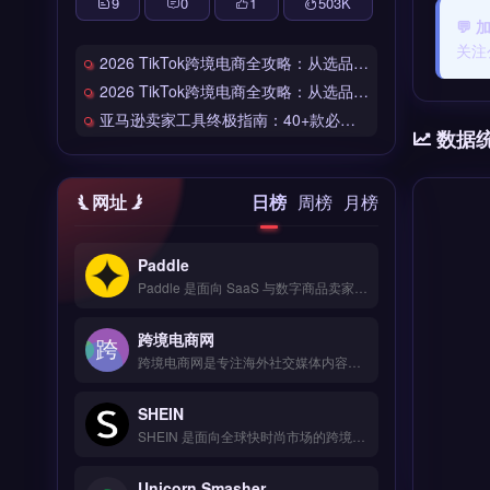
9
0
1
503
K
💬 
关注
2026 TikTok跨境电商全攻略：从选品到爆单的完整工具链
2026 TikTok跨境电商全攻略：从选品到爆单的完整工具链
亚马逊卖家工具终极指南：40+款必备工具全链路解析
数据
网址
日榜
周榜
月榜
Paddle
Paddle 是面向 SaaS 与数字商品卖家的全球支付与订阅管理平台，覆盖 200+ 国家与 30+ 币种收单。核心功能包括自动化订阅计费、税务合规处理（VAT/GST）、防欺诈风控与买家发票开具。Paddle 适合跨境软件、数字内容与在线教育等独立站卖家，尤其需处理全球订阅与税务申报的团队。免费试用 →
跨境电商网
跨境电商网是专注海外社交媒体内容规划与发布的品牌营销工具，覆盖 TikTok、Instagram、Facebook 等多平台。核心功能包括多账号统一管理、发布时间智能推荐、热门话题追踪及竞品动态监控。适合独立站卖家、品牌出海团队及社交媒体运营者，需提升内容效率与海外社媒曝光。免费试用 →
SHEIN
SHEIN 是面向全球快时尚市场的跨境电商平台，整合设计、生产与销售全链路，覆盖 150+ 国家与地区。核心功能包括实时销售数据追踪、AI 驱动的爆款趋势预测以及多货币结算系统。SHEIN 适合跨境卖家与品牌方，尤其是寻求快速测款、降低库存风险的时尚品类运营者。完整入驻流程与运营策略对比，立即查看 →
Unicorn Smasher