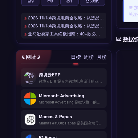
9
0
1
503
K
💬
关注
2026 TikTok跨境电商全攻略：从选品到爆单的完整工具链
2026 TikTok跨境电商全攻略：从选品到爆单的完整工具链
亚马逊卖家工具终极指南：40+款必备工具全链路解析
数据
网址
日榜
周榜
月榜
跨境云ERP
跨境云ERP是专为跨境电商设计的业务管理工具，整合订单处理、库存同步与财务核算三大核心模块。它支持多平台店铺数据统一管理，自动同步亚马逊、Shopify等渠道的销售与物流信息。适合中小型跨境卖家与独立站运营团队，尤其需要降低多平台操作复杂度、提升订单履约效率的用户。免费试用 →
Microsoft Advertising
Microsoft Advertising 是微软旗下的搜索引擎广告平台，覆盖 Bing、Yahoo 与 AOL 网络，触达全球数亿用户。核心功能包括关键词定向广告、动态搜索广告与受众再营销，支持导入 Google Ads 数据简化迁移。适合跨境电商与独立站卖家，尤其是希望拓展微软搜索生态、降低获客成本的品牌方。
Mamas & Papas
Mamas &#038; Papas 是英国高端母婴品牌，专注为跨境卖家提供婴童推车、安全座椅与家居用品的品牌授权与分销服务。核心优势包括正品货源直供、欧洲仓储物流支持以及多平台分销渠道对接。适合亚马逊、独立站与母婴类目跨境电商卖家，尤其是需要提升品牌溢价与合规供应链的运营者。正品授权与分销合作条件，立即查看 →
IO Scout