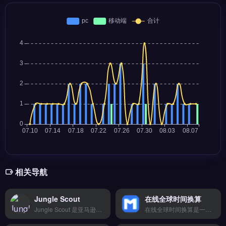
相关导航
Jungle Scout
在线全球时间换算
Jungle Scout 是亚马逊卖家专用的选品与市场分析工具，提供产品数据库、关键词搜索与销售估算功能。核心能力包括选品调研、竞品监控、供应链管理与库存预测，帮助卖家挖掘高潜力产品。Jungle Scout 适合亚马逊新手与成熟卖家，尤其需要数据驱动选品决策、降低试错成本的跨境电商团队。免费试用 →
在线全球时间换算是一款面向跨境电商与外贸从业者的时区转换工具，支持全球主要城市与地区的实时时间对照。核心功能包括多时区并排显示、夏令时自动调整以及会议时间快速匹配。适合需要频繁协调跨国沟通的独立站运营者、亚马逊卖家与外贸B2B团队，帮助避免因时差导致的订单延误或会议错位。立即查看 →