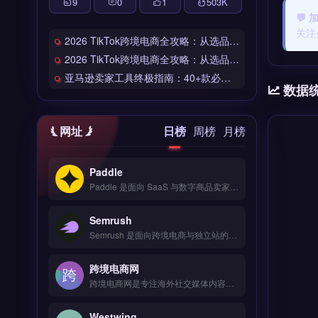
9
0
1
503
K
💬
关注
2026 TikTok跨境电商全攻略：从选品到爆单的完整工具链
2026 TikTok跨境电商全攻略：从选品到爆单的完整工具链
亚马逊卖家工具终极指南：40+款必备工具全链路解析
数据
网址
日榜
周榜
月榜
Paddle
Paddle 是面向 SaaS 与数字商品卖家的全球支付与订阅管理平台，覆盖 200+ 国家与 30+ 币种收单。核心功能包括自动化订阅计费、税务合规处理（VAT/GST）、防欺诈风控与买家发票开具。Paddle 适合跨境软件、数字内容与在线教育等独立站卖家，尤其需处理全球订阅与税务申报的团队。免费试用 →
Semrush
Semrush 是面向跨境电商与独立站的全球数字营销与竞品分析平台，整合 Google 搜索、社交媒体与广告数据。核心功能包括关键词研究、流量分析、网站审计与内容优化，支持多市场对比与排名追踪。适合亚马逊卖家、品牌出海团队及独立站运营者，用于制定精准营销策略。免费试用 →
跨境电商网
跨境电商网是专注海外社交媒体内容规划与发布的品牌营销工具，覆盖 TikTok、Instagram、Facebook 等多平台。核心功能包括多账号统一管理、发布时间智能推荐、热门话题追踪及竞品动态监控。适合独立站卖家、品牌出海团队及社交媒体运营者，需提升内容效率与海外社媒曝光。免费试用 →
Westwing