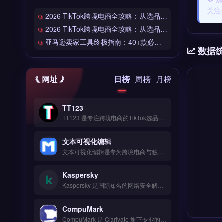
关注
2026 TikTok跨境电商全攻略：从选品到爆单的完整工具链
2026 TikTok跨境电商全攻略：从选品到爆单的完整工具链
亚马逊卖家工具终极指南：40+款必备工具全链路解析
数据
网址
日榜
周榜
月榜
TT123
TT123 是专注跨境电商的TikTok选品与数据分析工具，整合Google趋势、社交媒体热词与竞品情报多维度数据源。核心功能包括AI算法挖掘高转化关键词、实时监控爆品预警、自定义报表导出。适合TikTok卖家与独立站运营者，尤其是中小卖家快速捕捉市场机会。免费试用 →
文本可视化编辑
文本可视化编辑是专为跨境电商与独立站运营者设计的轻量级数据看板工具，整合全链路自动化、多账号管理与A/B测试优化功能。它支持用户画像分析与数据看板可视化，无需复杂技术即可快速部署。适合注重实用性的亚马逊、Shopify卖家及外贸B2B团队，尤其需要简化运营流程、提升决策效率的务实派。免费试用 →
Kaspersky
Kaspersky 是国际知名的网络安全解决方案提供商，专注于企业级端点防护与威胁情报分析。核心功能包括反病毒扫描、实时网络攻击拦截、数据加密与漏洞修复，支持云端与本地部署。适合跨境电商、独立站运营者及外贸B2B企业，用于保护客户支付数据与业务系统免受勒索软件攻击。企业版提供集中管理控制台与合规报告，免费试用 →
CompuMark
CompuMark 是 Clarivate 旗下专业的全球商标检索与品牌保护平台，覆盖 200 多个国家与地区的商标数据库。核心功能包括商标近似检索、申请监测、续展提醒及域名冲突分析。适合跨境电商、品牌出海企业与外贸公司，尤其是需在目标市场提前排查商标风险、规避侵权纠纷的卖家。完整检索流程与订阅方案说明，立即查看 →