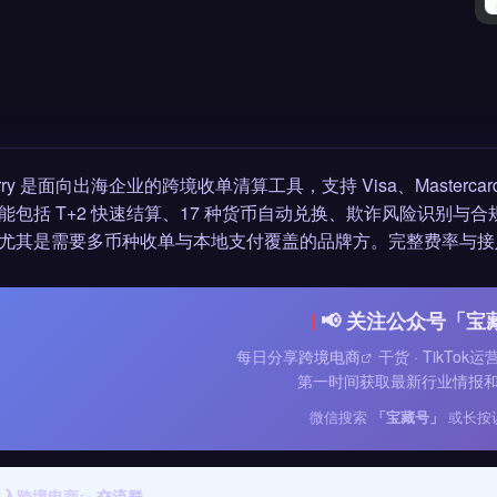
erry 是面向出海企业的跨境收单清算工具，支持 Visa、Mastercard、
能包括 T+2 快速结算、17 种货币自动兑换、欺诈风险识别与
尤其是需要多币种收单与本地支付覆盖的品牌方。完整费率与接
📢 关注公众号「宝
每日分享
跨境电商
干货 · TikTok
第一时间获取最新行业情报
微信搜索
「宝藏号」
或长按
加入
跨境电商
交流群