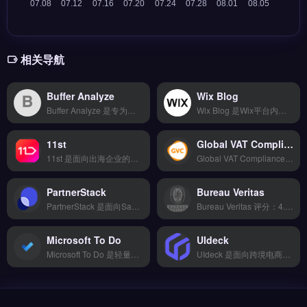
相关导航
Buffer Analyze
Wix Blog
Buffer Analyze 是专为跨境电商与独立站卖家设计的社交媒体分析工具，集成内容排期、多平台数据看板与受众洞察功能。它支持一键对比 Instagram、TikTok 等平台表现，并生成可导出报告。适合需要优化内容策略、提升互动率的品牌运营团队。通过可视化界面快速定位高转化内容，免费试用 →
Wix Blog 是Wix平台内置的博客建站工具，帮助独立站运营者通过内容营销提升品牌曝光与SEO排名。核心功能包括拖拽式编辑器、多语言支持、自动社交分享及内置分析仪表盘。适合跨境电商卖家、Shopify或WooCommerce独立站运营者，尤其是希望通过博客内容驱动自然流量的品牌方。免费试用 →
11st
Global VAT Compliance
11st 是面向出海企业的跨境收单清算工具，支持 Visa、Mastercard、Amex 及 Boleto、iDEAL 等 150+ 全球支付方式。核心功能包括多账号统一管理、支付页面 A/B 测试与用户画像分析，资金 T+2 到账并支持 17 种货币结算。适合需要优化支付转化率、降低拒付率的跨境电商与独立站卖家。
Global VAT Compliance 是专注跨境电商欧洲税务合规的自动化管理工具，覆盖欧盟与英国 VAT 注册、申报及退税全流程。核心功能包括多国 VAT 一键申报、发票自动生成、税务风险预警与历史申报数据存档。适合亚马逊、独立站及外贸 B2B 卖家，尤其需处理多国 VAT 申报、降低税务罚款风险的品牌方。
PartnerStack
Bureau Veritas
PartnerStack 是面向SaaS与电商的合作伙伴营销管理平台，专注联盟、推荐与渠道伙伴项目的自动化运营。核心功能包括合作伙伴招募与分层、佣金规则配置、实时业绩追踪及支付结算。适合跨境电商独立站、品牌出海及SaaS企业，尤其是需规模化运营联盟计划、提升LTV的团队。完整功能介绍与定价方案，免费试用 →
Bureau Veritas 评分：4.5/5.0 ⭐⭐⭐⭐☆ 工具简介 专业SEO和竞品分析神器，支持关键词研究、站点审计、反向链接分析，帮卖家制定数据驱动的营销策略。 核心功能 多平台数据同步 | 智能分析报表 | 自动化工作流 | 团队协作管理 | API深度对接 &#8212; ## ❓ 常见问题 FAQ **...
Microsoft To Do
UIdeck
Microsoft To Do 是轻量级任务管理工具，适用于跨境卖家与独立站运营者梳理日常待办事项。核心功能包括清单分组、到期提醒、步骤分解与跨设备同步，支持与Outlook、Teams集成。适合需管理选品、物流跟进、营销排期的电商团队，尤其适合中小型卖家。免费试用 →
UIdeck 是面向跨境电商与独立站运营者的AI内容生成工具，支持多语言智能翻译与品牌本地化内容创作。核心功能包括可视化操作界面、一键批量处理多语种文案、智能推荐引擎优化营销素材。适合需要快速适配海外市场、降低翻译成本的中小跨境卖家与独立站运营者。通过简化多语言内容生产流程提升运营效率，免费试用 →