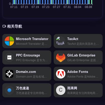
相关导航
Microsoft Translator
TaxAct
Microsoft Translator 是微软推出的多语言翻译工具，覆盖 100+ 语言与文本、语音、图片实时翻译。核心功能包括 API 集成、网站自动翻译插件及离线翻译包，支持跨境电商独立站与外贸 B2B 场景。适合独立站运营者、亚马逊卖家及品牌出海团队，用于多语种商品描述、客户沟通与本地化营销。免费试用 →
TaxAct 是面向美国本土与跨境卖家的税务申报软件，支持联邦与州税表的在线填写、审核与电子提交。核心功能包括分步问答引导、错误检查、最大化退税计算以及过往税表导入。适合在美经营电商、独立站或拥有美国税务申报需求的个人与小型企业主。无需会计背景即可完成合规报税，免费试用 →
PPC Entourage
GitLab Enterprise
PPC Entourage 是专为跨境电商团队设计的项目管理与协作工具，支持看板、甘特图、日历等多视图切换。核心功能包括智能比价下单、20+物流商对接、轨迹实时追踪与退换货逆向物流管理。适合拥有产品开发、供应商对接及物流追踪需求的跨境卖家与独立站运营团队。从选品到售后全流程可视化，提升协作效率。免费试用 →
GitLab Enterprise 是面向企业级团队的 DevOps 一体化平台，提供从代码托管到 CI/CD 流水线的完整工具链。核心功能包括内置代码审查、自动化测试与部署、安全漏洞扫描及项目看板管理。
Domain.com
Adobe Fonts
Domain.com 是知名域名注册与网站建设平台，提供域名搜索、注册、转移及托管服务，覆盖 .com、.net 等主流后缀。它集成网站构建器、SSL证书与专业邮箱，支持一键建站与基础SEO优化。适合独立站新手、个人创业者与小型品牌方，需快速搭建品牌官网并管理域名资产。完整域名查询与建站套餐对比，立即查看 →
Adobe Fonts 是Adobe旗下为独立站与品牌出海提供字体的订阅服务，集成数千款高质量西文字体库。核心功能包括一键激活字体至网站与设计软件、网页字体嵌入代码生成、团队字体权限管理。适合跨境电商运营者、独立站设计师与品牌方，需统一品牌视觉字体、提升页面加载速度。免费试用 →
万色速递
雨果网
万色速递是专注跨境电商与独立站的物流解决方案服务商，提供从国内揽收到海外派送的全链路追踪服务。核心功能包括多承运商轨迹聚合、物流时效预估与异常预警推送，支持API对接与Shopify插件。适合亚马逊、Shopify卖家及外贸B2B团队，尤其需要统一管理多平台订单物流状态的运营者。完整物流网络覆盖与费率对比，立即查看 →
雨果网是专注跨境电商行业的信息与服务平台，整合全球市场动态、平台政策解读与运营实战案例。核心功能包括跨境资讯聚合、选品数据分析、卖家社群交流及行业活动对接。雨果网适合中小型跨境卖家、独立站运营者及外贸B2B从业者，尤其是需要及时掌握亚马逊、TikTok等平台变化与选品趋势的团队。获取最新跨境干货与工具推荐，立即查看 →