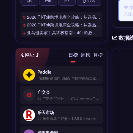
9
0
1
508
K
💬
关注
2026 TikTok跨境电商全攻略：从选品到爆单的完整工具链
2026 TikTok跨境电商全攻略：从选品到爆单的完整工具链
亚马逊卖家工具终极指南：40+款必备工具全链路解析
数据
网址
日榜
周榜
月榜
Paddle
Paddle 是面向 SaaS 与数字商品卖家的全球支付与订阅管理平台，覆盖 200+ 国家与 30+ 币种收单。核心功能包括自动化订阅计费、税务合规处理（VAT/GST）、防欺诈风控与买家发票开具。Paddle 适合跨境软件、数字内容与在线教育等独立站卖家，尤其需处理全球订阅与税务申报的团队。免费试用 →
广交会
## 广交会 **评分：4.2/5.0 ⭐⭐⭐⭐☆** ### 工具简介 独立站必备的网站测速和安全防护工具，全球部署CDN节点让访客访问延迟降低60%。提供DDoS防护、SSL证书自动续期、恶意流量清洗。 ### 核心功能 多平台数据整合 AI智能分析 实时监控预警 导出报表自定义 API深度对接
乐天市场
## 乐天市场 **评分：4.2/5.0 ⭐⭐⭐⭐☆** ### 工具简介 一站式海外客户管理平台，从询盘管理、邮件营销到售后服务全链路覆盖。支持WhatsApp/邮件/社媒等多渠道客户统一接入。 ### 核心功能 拖拽式可视化编辑 海量模板库 响应式自适应 SEO深度优化 7&#215;24技术支持
跨境电商网