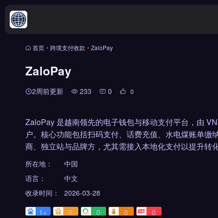
首页
•
跨境支付收款
•
ZaloPay
ZaloPay
2周前更新
233
0
0
ZaloPay 是越南领先的电子钱包与移动支付平台，由 V
户。核心功能包括扫码支付、话费充值、水电煤账单缴纳及
商、独立站与品牌方，尤其需接入本地化支付以提升转化
所在地：
中国
语言：
中文
收录时间：
2026-03-28
1+
0
0
0
0