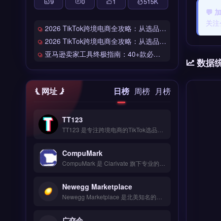
9
0
1
515
K
💬
关注
2026 TikTok跨境电商全攻略：从选品到爆单的完整工具链
2026 TikTok跨境电商全攻略：从选品到爆单的完整工具链
亚马逊卖家工具终极指南：40+款必备工具全链路解析
数据
网址
日榜
周榜
月榜
TT123
TT123 是专注跨境电商的TikTok选品与数据分析工具，整合Google趋势、社交媒体热词与竞品情报多维度数据源。核心功能包括AI算法挖掘高转化关键词、实时监控爆品预警、自定义报表导出。适合TikTok卖家与独立站运营者，尤其是中小卖家快速捕捉市场机会。免费试用 →
CompuMark
CompuMark 是 Clarivate 旗下专业的全球商标检索与品牌保护平台，覆盖 200 多个国家与地区的商标数据库。核心功能包括商标近似检索、申请监测、续展提醒及域名冲突分析。适合跨境电商、品牌出海企业与外贸公司，尤其是需在目标市场提前排查商标风险、规避侵权纠纷的卖家。完整检索流程与订阅方案说明，立即查看 →
Newegg Marketplace
Newegg Marketplace 是北美知名的电子品类电商平台，专注科技硬件与消费电子产品的跨境销售。核心功能包括卖家后台管理、库存同步、订单处理以及平台专属的促销工具。适合有3C品类供应链的跨境电商卖家与品牌方，尤其是希望进入美国市场、借助平台流量提升产品曝光的商家。入驻条件与费用详情，点击访问 →
广交会