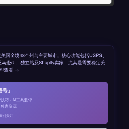
美国全境48个州与主要城市。核心功能包括USPS、
亚马逊
、独立站及Shopify卖家，尤其是需要稳定美
即查看 →
藏号」
运营技巧 · AI工具测评
和独家资源
识别关注