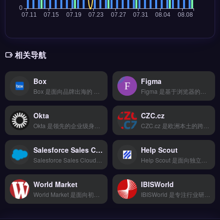
相关导航
Box
Figma
Box 是面向品牌出海的 AI 驱动内容本地化工具，专注于多语言内容生成与智能翻译。核心功能包括可视化操作界面、一键批量处理多语种素材、智能推荐引擎辅助本地化策略。它适合跨境电商卖家与品牌方，尤其是需快速完成多市场内容适配、提升运营效率的团队。完整功能演示与定价方案，立即查看 →
Figma 是基于浏览器的界面设计与协作工具，核心能力包括实时多人协同编辑、组件化设计系统管理与开发者交接功能。它支持插件生态扩展，覆盖原型、交互与设计稿标注全流程。Figma 适合独立站运营者、品牌出海团队与跨境电商设计师，尤其需多人远程协作、统一品牌视觉规范的场景。完整功能解析与团队协作方案，立即查看 →
Okta
CZC.cz
Okta 是领先的企业级身份认证与访问管理平台，为跨境企业提供员工、合作伙伴与客户的统一登录与权限控制。核心功能包括单点登录、多因素认证、自动化用户生命周期管理，以及数千个预集成应用。Okta 适合有合规需求的跨境电商、独立站与外贸团队，尤其需保护后台数据安全与多系统权限管控。完整功能演示与定价方案，立即查看 →
CZC.cz 是欧洲本土的跨境物流与仓储代发服务商，专注于为卖家提供从捷克覆盖欧盟全境的订单履约方案。核心功能包括智能比价下单、20+物流商对接、轨迹实时追踪及退换货逆向物流处理。适合面向欧洲市场的跨境电商卖家与独立站运营者，尤其是初创团队需要低成本测试海外市场时。完整功能列表与费率说明，立即查看 →
Salesforce Sales Cloud
Help Scout
Salesforce Sales Cloud 是全球领先的客户关系管理平台，专为跨境电商与外贸企业设计，管理销售流程与客户数据。核心功能包括自动化销售漏斗、智能线索评分、实时商机追踪与自定义报表。适合独立站运营者、亚马逊卖家及外贸B2B团队，需提升销售效率与客户转化率。免费试用 →
Help Scout 是面向独立站与跨境电商的客户服务工单系统，将邮件、实时聊天与知识库整合为统一收件箱。核心功能包括自动化工作流分配、邮件追踪与客户历史档案管理，支持团队协作回复。适合 Shopify、WooCommerce 卖家及外贸 B2B 团队，需高效处理售后咨询与退换货请求。免费试用 →
World Market
IBISWorld
World Market 是面向初创团队与中小卖家的跨境电商基础运营工具，提供全链路自动化、多账号管理与 A/B 测试优化功能。它支持全球 50+ 货币与 30+ 语言，内置用户画像分析与数据看板可视化，帮助快速测试海外市场。适合无技术背景的卖家与独立站新手，0 代码即可上手。完整功能对比与免费试用入口，点击访问 →
IBISWorld 是专注行业研究与市场分析的权威数据库平台，覆盖全球超过 1,300 个行业的深度报告与预测数据。核心功能包括产业链分析、竞争格局评估、关键财务指标与风险评级查询。适合跨境电商选品调研、外贸 B2B 市场进入策略制定及品牌出海前期可行性验证。基于真实行业数据辅助决策，降低市场误判风险。免费试用 →