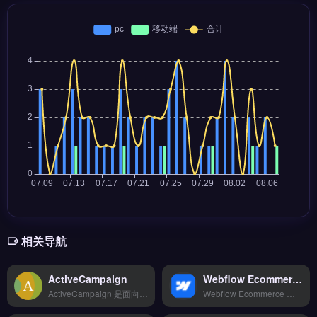
相关导航
ActiveCampaign
Webflow Ecommerce
ActiveCampaign 是面向跨境电商与独立站的客户体验自动化平台，整合邮件营销、CRM与销售自动化。核心功能包括智能邮件序列、基于行为触发的自动化工作流、以及多渠道客户细分。ActiveCampaign适合需要精细化运营客户生命周期、提升复购率的品牌方与外贸B2B团队。完整功能对比与14天免费试用，立即查看 →
Webflow Ecommerce 是面向设计师与品牌方的可视化建站与电商平台，无需代码即可构建响应式独立站。核心功能包括拖拽式页面设计、CMS内容管理与内置购物车系统，支持自定义产品展示与支付集成。适合独立站运营者、品牌设计师与创意团队，尤其注重网站视觉与交互体验的卖家。