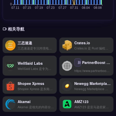
相关导航
三态速递
Crates.io
三态速递是专注跨境电商的全球物流与仓储服务商，覆盖欧美、东南亚等主要市场的头程运输与尾程派送。核心功能包括多平台订单管理、智能分拣发货、海外仓一件代发及物流轨迹实时追踪。适合亚马逊、独立站及Shopify卖家，尤其需要稳定物流时效与降低运输成本的品牌方。查看具体线路报价与仓储方案，立即查看 →
Crates.io 是 Rust 编程语言的官方包注册中心，为开发者提供开源库的托管与分发服务。核心功能包括包搜索与版本管理、依赖自动解析、构建脚本集成以及 API 接口支持。它适合 Rust 开发者、开源项目维护者以及需要管理 Rust 依赖的软件团队。快速检索与发布 Rust 包，提升开发效率，点击访问 →
新
PartnerBoost — 出海品牌AI联盟营销与全渠道合作伙伴管理平台
WellSaid Labs
WellSaid Labs 是专为跨境电商与品牌出海打造的AI语音合成工具，支持生成多语种、多风格的高质量人声旁白。核心功能包括文本转语音、情感语调调节与实时预览，无需录音棚即可产出专业级音频。适合独立站运营者、TikTok营销团队及外贸视频创作者，尤其需要批量制作产品介绍、广告配音与多语言内容的场景。免费试用 →
https://www.partnerboost.com
Shopee Xpress
Newegg Marketplace
Shopee Xpress 是东南亚电商平台 Shopee 旗下的官方物流服务，整合了智能比价下单、20+ 物流商对接与轨迹实时追踪功能。它提供退换货逆向物流及仓储代发服务，帮助卖家简化跨境配送流程。适合在 Shopee 平台运营的跨境电商卖家与品牌方，尤其需要降低物流成本、提升配送效率的东南亚市场卖家。立即查看 →
Newegg Marketplace 是北美知名的电子品类电商平台，专注科技硬件与消费电子产品的跨境销售。核心功能包括卖家后台管理、库存同步、订单处理以及平台专属的促销工具。适合有3C品类供应链的跨境电商卖家与品牌方，尤其是希望进入美国市场、借助平台流量提升产品曝光的商家。入驻条件与费用详情，点击访问 →
Akamai
AMZ123
Akamai 是领先的内容分发网络与网络安全服务商，为跨境电商提供全球加速与防护。核心功能包括智能路由加速、DDoS攻击缓解、边缘计算与API安全，有效提升网站加载速度与可用性。适合独立站、Shopify卖家及外贸B2B企业，尤其需应对高流量促销与恶意攻击的运营团队。全球节点覆盖与安全合规方案，立即查看 →
AMZ123 是亚马逊卖家常用的导航与资讯聚合平台，汇集行业动态、工具推荐与运营干货。核心功能包括实时政策解读、选品数据分析、卖家交流社区及多站点实用工具索引。适合亚马逊卖家与跨境电商从业者，尤其需快速获取平台规则变动与市场趋势的运营者。完整工具列表与每日更新资讯，立即查看 →