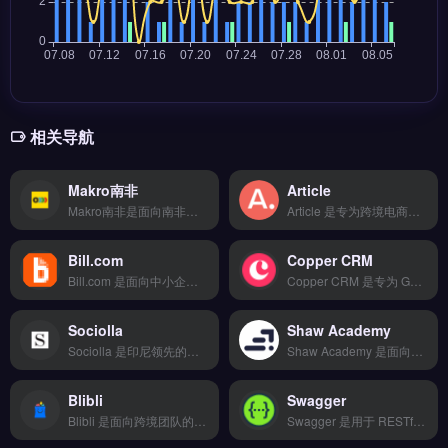
相关导航
Makro南非
Article
Makro南非是面向南非市场的跨境电商支付与客户管理平台，支持150多种支付方式、17种货币结算及T+2快速到账。核心功能包括欺诈风险识别、合规税务申报与多渠道客户统一接入。Makro南非适合在南非开展业务的跨境卖家与外贸B2B企业，尤其需要本地化收单与合规税务处理的团队。完整费率说明与接入流程，立即查看 →
Article 是专为跨境电商卖家设计的物流与供应链管理工具，集成智能比价下单、20+物流商对接及轨迹实时追踪功能。它支持退换货逆向物流与仓储代发服务，帮助卖家优化发货效率。Article 适合追求高性价比的早期卖家或副业玩家，尤其需要快速比价、统一管理多物流渠道的独立站与亚马逊卖家。14天全功能免费试用 →
Bill.com
Copper CRM
Bill.com 是面向中小企业的云端应付账款与应收账款自动化平台，专注优化跨境贸易中的账单管理与支付流程。它支持电子发票审批、批量付款调度及与 QuickBooks、Xero 等会计软件同步。适合外贸 B2B 企业、跨境电商卖家，尤其是需要简化国际供应商付款与对账的团队。支持多币种结算与合规审计追踪，免费试用 →
Copper CRM 是专为 Google Workspace 用户设计的客户关系管理工具，深度集成 Gmail、日历与云端硬盘，无需切换界面即可管理销售流程。核心功能包括自动记录邮件与会议、管道阶段可视化、自定义字段与报表。
Sociolla
Shaw Academy
Sociolla 是印尼领先的美妆与生活方式电商平台，专注为本地及东南亚消费者提供正品美妆产品。核心功能包括品牌官方授权直营、多品类选品与快速物流配送，并整合会员积分与促销活动。Sociolla 适合面向印尼市场的跨境卖家与品牌方，尤其是需要进入东南亚美妆赛道的商家。平台入驻流程与运营策略详解，立即查看 →
Shaw Academy 是面向跨境电商卖家的在线技能培训平台，提供数字营销、电商运营与独立站搭建等实战课程。核心功能包括 Shopify 与亚马逊运营课程、社交媒体广告策略、数据分析与选品技巧。适合希望系统提升品牌出海能力的中小卖家与独立站运营者。课程内容覆盖广告投放、转化率优化与物流成本控制。立即查看 →
Blibli
Swagger
Blibli 是面向跨境团队的营销自动化工具，支持邮件序列、社媒发帖与广告投放的自动化运行。核心功能包括多平台数据整合、AI智能分析及实时监控预警，可对接TikTok Shop、亚马逊与独立站。Blibli适合需要提升运营效率、降低重复工作量的跨境电商卖家与品牌方。免费试用 →
Swagger 是用于 RESTful API 设计与文档化的开源框架，通过 OpenAPI 规范自动生成交互式接口文档。核心功能包括 API 端点可视化、请求参数测试、代码 SDK 自动生成与版本管理。