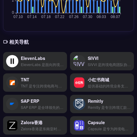
相关导航
ElevenLabs
SIVVI
ElevenLabs 是面向跨境电商与品牌出海的 AI 语音合成工具，支持多语言、多情感语音生成。核心功能包括文本转语音、语音克隆、实时配音，以及 API 集成至独立站或营销系统。适合需要批量制作多语种产品介绍、广告配音或客服语音的跨境卖家与内容团队。快速生成自然语音，提升海外用户转化体验，免费试用 →
SIVVI 是跨境电商团队协作与项目管理工具，覆盖产品开发、供应商对接、物流追踪到售后处理的全流程可视化。核心功能包括多视图看板、甘特图与日历、全链路自动化以及数据看板分析。SIVVI 适合需要跨部门协同的跨境卖家与外贸团队，尤其适合管理多账号、优化供应链流程的运营者。查看功能详情与团队协作方案，立即查看 →
TNT
小红书商城
TNT 是专注跨境电商与外贸行业的海外客户管理与物流协同平台，整合询盘管理、邮件营销及售后服务全链路。核心功能包括智能比价下单、20+物流商对接、轨迹实时追踪与退换货逆向物流。适合跨境卖家、独立站运营者及外贸B2B团队，尤其需要统一管理客户沟通与物流履约的企业。完整功能列表与定价方案，立即查看 →
提供基础的跨境业务支持功能，界面简洁易上手，适合初创团队小规模测试海外市场。核心功能齐全但高级特性需要付费解锁，整体性价比中等。 【功能目录】 拖拽式可视化编辑 海量模板库 响应式自适应 SEO深度优化 7&#215;24技术支持 【FAQ问答】 Q: 数据更新频率是多久？ A: 核心数据每日更新。
SAP ERP
Remitly
SAP ERP 是全球领先的企业资源计划管理系统，专为大型制造与贸易企业设计，覆盖财务、供应链、生产与人力资源模块。核心功能包括实时库存监控、多公司财务合并、采购到付款流程自动化。SAP ERP 适合年营收超亿元的跨境电商集团与外贸制造企业，尤其需整合多国子公司业务数据的品牌方。完整功能清单与行业部署案例，立即查看 →
Remitly 是专注跨境汇款的金融科技服务商，支持向全球 150+ 国家与地区快速转账，覆盖美元、欧元、英镑等主要货币。核心功能包括实时汇率锁定、多种收款方式（银行账户、现金提现、移动钱包）及低费率透明定价。
Zalora香港
Capsule
Zalora香港是东南亚时尚电商平台，专注香港及周边地区的品牌服饰与美妆跨境销售。它提供本地化仓储物流、多币种支付集成及AI选品推荐功能，帮助卖家优化库存与营销策略。适合面向东南亚市场的时尚品类跨境电商卖家，尤其是需要本地化运营支持的中小品牌。完整入驻指南与佣金费率对比，立即查看 →
Capsule 是专为跨境电商与独立站卖家设计的 SEO 与竞品分析工具，覆盖关键词研究、站点审计与反向链接分析三大核心功能。它能同步多平台数据并生成智能报表，支持自动化工作流与团队协作。适合亚马逊卖家、Shopify 运营者及外贸 B2B 团队，用于制定数据驱动的营销策略。完整功能演示与定价方案，立即查看 →