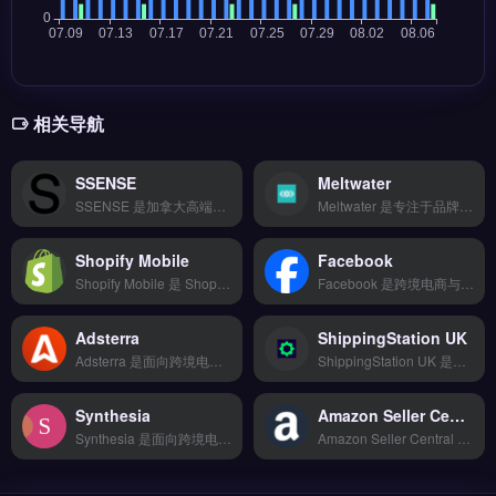
相关导航
SSENSE
Meltwater
SSENSE 是加拿大高端时尚电商平台，专注设计师品牌与潮流服饰的线上零售与跨境销售。它提供多品牌精选、全球直邮、多币种结算与本地化退换货服务，支持英语、法语等界面。SSENSE 适合面向欧美市场的品牌方与时尚品类跨境卖家，尤其适合寻求高客单价渠道的独立站运营者。平台入驻要求、佣金结构与物流政策详解，点击访问 →
Meltwater 是专注于品牌出海与跨境电商的社交媒体监听与舆情分析工具，覆盖新闻、论坛及社交平台数据。核心功能包括品牌声量追踪、竞品情报挖掘及情感分析报告生成，支持多语言监控。适合独立站运营者、外贸B2B企业及品牌方，用于优化海外营销策略与危机预警。快速掌握海外消费者真实反馈与行业趋势，免费试用 →
Shopify Mobile
Facebook
Shopify Mobile 是 Shopify 官方推出的移动端店铺管理应用，专为独立站运营者设计，支持随时随地处理订单、商品与客户消息。核心功能包括实时销售数据监控、商品编辑与上下架、库存更新及推送通知。适合使用 Shopify 建站的跨境卖家与品牌方，尤其需在移动端快速响应订单与客服的运营者。免费试用 →
Facebook 是跨境电商与独立站卖家最常用的社交广告投放与品牌营销平台，覆盖全球数十亿用户。核心功能包括精准受众定向、动态产品广告（DPA）、再营销与转化追踪，支持多国多语言广告组管理。适合亚马逊卖家、Shopify独立站运营者与外贸B2B企业，用于提升品牌曝光与站外引流。完整广告策略与投放教程，点击访问 →
Adsterra
ShippingStation UK
Adsterra 是面向跨境电商与品牌出海的广告投放与流量变现平台，覆盖展示、原生、弹窗及视频广告格式。核心功能包括智能比价下单、20+物流商对接、轨迹实时追踪以及退换货逆向物流。适合独立站运营者与外贸B2B团队，尤其是需要低成本测试海外市场、快速对接物流与支付的中小卖家。完整功能目录与FAQ详情，立即查看 →
ShippingStation UK 是专注英国市场的跨境物流管理工具，整合 DHL、FedEx、UPS 等 20+ 头部物流商 API。核心功能包括智能比价推荐最优方案、一键批量打单发货、退换货逆向物流自动化。适合面向英国消费者的独立站卖家与亚马逊卖家，尤其需要降低物流成本、提升配送效率的团队。免费试用 →
Synthesia
Amazon Seller Central MX
Synthesia 是面向跨境电商与品牌出海的 AI 视频生成平台，无需演员与摄影棚即可创建多语言营销视频。核心功能包括 120+ 虚拟主播形象、60+ 语言语音合成、以及基于文本脚本的快速视频编辑。适合独立站运营者、外贸 B2B 团队与社媒营销人员，用于产品演示、广告素材与客户沟通视频。
Amazon Seller Central MX 是亚马逊面向墨西哥市场的卖家后台管理平台，专为在墨西哥站进行跨境电商运营的卖家设计。核心功能包括商品上架与库存管理、订单处理与物流配送（支持亚马逊FBA与自发货）、以及广告投放与销售数据分析。适合在亚马逊墨西哥站销售的中国跨境卖家、品牌方与外贸企业。