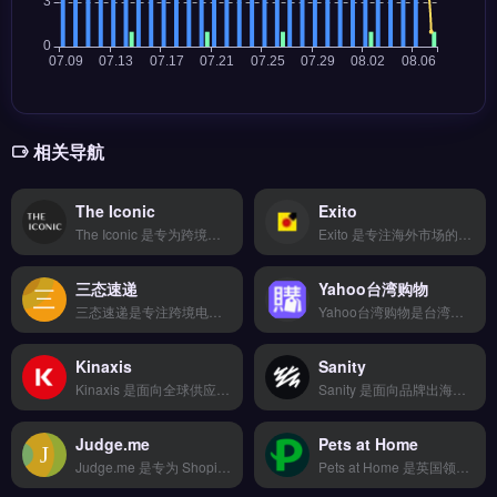
相关导航
The Iconic
Exito
The Iconic 是专为跨境电商与独立站卖家设计的海外客户管理平台，覆盖询盘、营销到售后全链路。核心功能包括智能比价下单、20+物流商对接、轨迹实时追踪及退换货逆向物流。适合需要统一管理多渠道客户并优化物流履约的亚马逊或Shopify卖家。通过整合仓储代发与售后流程，提升客户复购率与运营效率。免费试用 →
Exito 是专注海外市场的数据分析工具，整合 Google、社交媒体与竞品情报等多维度数据源。核心功能包括 AI 挖掘高转化关键词、拖拽式可视化编辑与 SEO 深度优化。Exito 适合中小跨境电商卖家与独立站运营者，尤其需低成本获取企业级市场洞察的团队。立即查看 →
三态速递
Yahoo台湾购物
三态速递是专注跨境电商的全球物流与仓储服务商，覆盖欧美、东南亚等主要市场的头程运输与尾程派送。核心功能包括多平台订单管理、智能分拣发货、海外仓一件代发及物流轨迹实时追踪。适合亚马逊、独立站及Shopify卖家，尤其需要稳定物流时效与降低运输成本的品牌方。查看具体线路报价与仓储方案，立即查看 →
Yahoo台湾购物是台湾地区领先的综合性电商平台，整合购物中心、拍卖与超级商城三大频道，覆盖3C电子、美妆、家居等品类。核心功能包括卖家后台管理、促销活动设定与跨平台商品同步。适合瞄准台湾市场的跨境电商卖家与品牌方，尤其需借助本地流量池拓展订单的商家。完整入驻流程与运营指南，立即查看 →
Kinaxis
Sanity
Kinaxis 是面向全球供应链的端到端编排平台，专为跨境电商与品牌出海的复杂物流场景设计。其核心功能包括实时需求感知、库存可视化与多节点协同规划，支持亚马逊、独立站等渠道的订单履行优化。Kinaxis 适合中大型外贸 B2B 企业及多仓运营的独立站卖家，需提升库存周转与物流响应速度。功能详情与定价方案，立即查看 →
Sanity 是面向品牌出海的内容管理平台，专为多语言网站与独立站设计。核心功能包括结构化内容建模、实时协作编辑与自定义工作流，支持通过 API 灵活对接前端。Sanity 适合跨境电商团队与品牌方，尤其是需要管理多站点、多语言内容并实现快速迭代的运营者。完整功能演示与定价方案，免费试用 →
Judge.me
Pets at Home
Judge.me 是专为 Shopify 独立站设计的评论与评分应用，帮助卖家在店铺内高效收集并展示客户评价。核心功能包括自动发送评论邀请邮件、支持图片与视频评论展示、以及将评论同步至 Google Shopping 广告。Judge.me 适合希望提升产品信任度与转化率的独立站运营者与品牌方。免费试用 →
Pets at Home 是英国领先的宠物用品零售平台，专为跨境电商卖家提供宠物食品、玩具、护理用品的批发采购与分销服务。核心功能包括品牌直供选品、库存实时同步、英国本地仓储发货与退换货处理。适合面向英国市场的宠物类目跨境卖家与独立站运营者，尤其是需要稳定供应链与合规物流的商家。免费试用 →