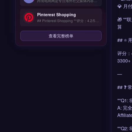
跨境电商网是专注海外社交媒体内容规划与发布的品牌营销工具，覆盖 TikTok、Instagram、Facebook 等多平台。核心功能包括多账号统一管理、发布时间智能推荐、热门话题追踪及竞品动态监控。适合独立站卖家、品牌出海团队及社交媒体运营者，需提升内容效率与海外社媒曝光。免费试用 →
💎 
Pinterest Shopping
🎁 *
## Pinterest Shopping **评分：4.2/5.0 ⭐⭐⭐⭐☆** ### 工具简介 独立站必备的网站测速和安全防护工具，全球部署CDN节点让访客访问延迟降低60%。提供DDoS防护、SSL证书自动续期、恶意流量清洗。
算
查看完整榜单
## ⭐
评分：4.
3300
—
## ❓
**Q1
A: 
Affi
**Q2: