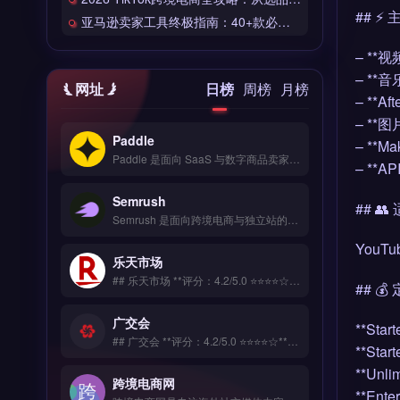
## ⚡
亚马逊卖家工具终极指南：40+款必备工具全链路解析
– **
– **音
网址
日榜
周榜
月榜
– **A
– **
Paddle
– **
Paddle 是面向 SaaS 与数字商品卖家的全球支付与订阅管理平台，覆盖 200+ 国家与 30+ 币种收单。核心功能包括自动化订阅计费、税务合规处理（VAT/GST）、防欺诈风控与买家发票开具。Paddle 适合跨境软件、数字内容与在线教育等独立站卖家，尤其需处理全球订阅与税务申报的团队。免费试用 →
– **A
Semrush
## 
Semrush 是面向跨境电商与独立站的全球数字营销与竞品分析平台，整合 Google 搜索、社交媒体与广告数据。核心功能包括关键词研究、流量分析、网站审计与内容优化，支持多市场对比与排名追踪。适合亚马逊卖家、品牌出海团队及独立站运营者，用于制定精准营销策略。免费试用 →
You
乐天市场
## 乐天市场 **评分：4.2/5.0 ⭐⭐⭐⭐☆** ### 工具简介 一站式海外客户管理平台，从询盘管理、邮件营销到售后服务全链路覆盖。支持WhatsApp/邮件/社媒等多渠道客户统一接入。 ### 核心功能 拖拽式可视化编辑 海量模板库 响应式自适应 SEO深度优化 7&#215;24技术支持
## 
广交会
**Sta
## 广交会 **评分：4.2/5.0 ⭐⭐⭐⭐☆** ### 工具简介 独立站必备的网站测速和安全防护工具，全球部署CDN节点让访客访问延迟降低60%。提供DDoS防护、SSL证书自动续期、恶意流量清洗。 ### 核心功能 多平台数据整合 AI智能分析 实时监控预警 导出报表自定义 API深度对接
**Sta
**Unl
跨境电商网
**En