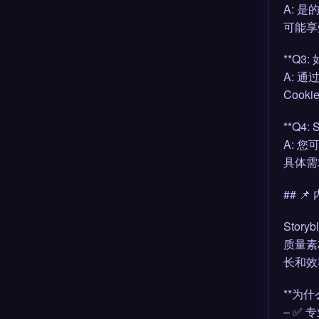
A: 
可能享
**Q3:
A: 
Coo
**Q4:
A: 您
具体需
## 
Storyb
质量素
长和效
**为什么
– ✅