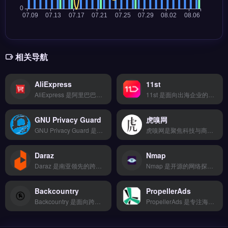
相关导航
AliExpress
11st
AliExpress 是阿里巴巴旗下面向全球消费者的跨境电商平台，覆盖 220+ 国家与地区的直购零售场景。核心功能包括 150+ 本地支付方式接入、T+2 快速结算与 17 种货币自动兑换，同时内置欺诈风险识别与合规税务申报。
11st 是面向出海企业的跨境收单清算工具，支持 Visa、Mastercard、Amex 及 Boleto、iDEAL 等 150+ 全球支付方式。核心功能包括多账号统一管理、支付页面 A/B 测试与用户画像分析，资金 T+2 到账并支持 17 种货币结算。适合需要优化支付转化率、降低拒付率的跨境电商与独立站卖家。
GNU Privacy Guard
虎嗅网
GNU Privacy Guard 是开源的加密与签名工具，基于 OpenPGP 标准实现数据加密、数字签名及密钥管理功能。它支持文件加密、邮件加密与身份验证，兼容主流操作系统与开发环境。适合跨境电商、独立站运营者与外贸 B2B 企业，用于保护客户数据、合同文件与支付信息的传输安全。完整安装指南与使用教程，立即查看 →
虎嗅网是聚焦科技与商业深度报道的媒体平台，覆盖互联网、新消费、跨境电商与品牌出海领域。核心内容包含行业趋势分析、企业案例拆解与政策解读，每日更新原创深度文章与快讯。适合跨境电商从业者、独立站运营者与外贸B2B决策者，用于跟踪市场动态与竞争情报。获取最新行业洞察与深度分析，立即查看 →
Daraz
Nmap
Daraz 是南亚领先的跨境电商平台，覆盖巴基斯坦、孟加拉国、斯里兰卡、尼泊尔与缅甸市场，提供本地化店铺运营与物流解决方案。核心功能包括多平台数据整合、AI智能选品分析及实时销售监控预警。适合面向南亚市场的跨境卖家与外贸B2B团队，尤其是需快速拓展新兴市场的早期卖家。完整入驻指南与费用明细，立即查看 →
Nmap 是开源的网络探测与安全审计工具，广泛用于发现网络设备、开放端口与运行服务。核心功能包括主机发现、端口扫描、操作系统与版本检测，支持脚本扩展实现自定义安全检测。Nmap 适合跨境卖家、独立站运营者及外贸企业的 IT 运维团队，用于排查服务器暴露风险与网络配置问题。完整安装指南与命令行教程，立即查看 →
Backcountry
PropellerAds
Backcountry 是面向跨境电商卖家的物流与仓储管理工具，整合智能比价下单、20+物流商对接及轨迹实时追踪功能。它同时支持退换货逆向物流与仓储代发服务，覆盖全球50+种货币和30+种语言。适合初创团队与中小卖家，尤其需要小规模测试海外市场、降低物流管理成本的用户。0代码基础即可快速上手，免费试用 →
PropellerAds 是专注海外市场的原生广告与推送通知广告平台，覆盖 200+ 国家与地区的流量资源。核心功能包括智能出价优化、动态创意轮播、精准受众定向与实时数据分析报表。适合跨境电商卖家、独立站运营者与联盟营销人员，尤其需要获取欧美、东南亚高转化流量。平台提供广告素材制作指南与投放策略建议，免费试用 →