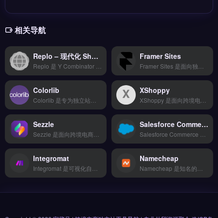
相关导航
Replo – 现代化 Shopify 无代码落地页平台 | 高返佣AI工具
Framer Sites
Replo 是 Y Combinator W22 孵化的现代化 Shopify 落地页与品牌站构建器，主打「设计师友好 + 性能极致 + 模板社区」，被 13,000+ 新锐 DTC 品牌（含 Hexclad、Caraway、Olipop、Mr. Beast Feastables）采用。
Framer Sites 是面向独立站运营者的网站性能优化与安全防护工具，全球部署CDN节点可降低访客访问延迟。核心功能包括DDoS防护、SSL证书自动续期及恶意流量清洗，保障站点稳定运行。适合需要提升网站加载速度与安全性的跨境卖家与品牌方。Framer Sites帮助降低跳出率并增强用户信任，免费试用 →
Colorlib
XShoppy
Colorlib 是专为独立站与品牌出海打造的 WordPress 主题与模板资源库，提供超过 600 款免费及付费响应式网站模板。核心功能包括一键安装演示内容、可视化页面构建器兼容以及移动端适配优化。Colorlib 适合跨境电商卖家、独立站运营者与外贸 B2B 企业，尤其需快速搭建品牌展示或产品页面的用户。
XShoppy 是面向跨境电商卖家的独立站建站工具，提供拖拽式编辑器与海量行业模板，新手可快速搭建专业店铺。核心功能包括智能比价下单、20+物流商对接、轨迹追踪及仓储代发服务。适合独立站运营者、外贸B2B及Shopify卖家，尤其需要高效物流与选品支持的团队。完整建站流程与功能演示，立即查看 →
Sezzle
Salesforce Commerce Cloud
Sezzle 是面向跨境电商与独立站的先买后付支付工具，允许消费者分四期免息付款，商家即时收到全额货款。核心功能包括零成本接入、自动风控审核与买家信用评估，支持 Shopify、WooCommerce 等主流建站平台。Sezzle 适合独立站运营者与中小品牌方，尤其能提升客单价与转化率，降低购物车放弃率。
Salesforce Commerce Cloud 是企业级电商云平台，专为大型品牌与零售商打造全渠道销售场景。核心功能包括 AI 驱动的个性化推荐、统一订单管理与多站点部署，支持 B2C 与 B2B 混合模式。适合年营收超千万的跨境电商、独立站品牌方与全球零售集团，尤其需整合线上线下体验的成熟企业。
Integromat
Namecheap
Integromat 是可视化自动化工作流工具，用于连接电商平台、支付网关与营销工具，无需编码即可设计多步骤任务。它支持 Shopify、WooCommerce 与 TikTok 等 1000+ 应用集成，实现订单同步、库存更新与邮件自动触发。适合独立站运营者与亚马逊卖家，用于减少重复操作、提升运营效率。免费试用 →
Namecheap 是知名的域名注册与网站托管服务商，提供域名管理、SSL证书及虚拟主机等基础建站服务。核心功能包括域名隐私保护、免费Whois防护、快速DNS管理以及经济型共享主机方案。适合跨境电商卖家、独立站初创者与外贸B2B企业，尤其是需要低成本启动品牌域名注册的用户。完整套餐对比与优惠信息，立即查看 →