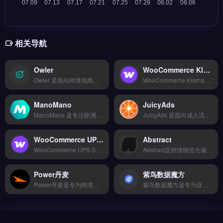
相关导航
Owler
WooCommerce Klarna
Owler 是面向跨境电商与外贸企业的商业情报聚合工具，实时抓取公司新闻、融资动态、竞争对手策略与行业趋势。核心功能包括竞品监控、公司档案更新、定制化新闻推送与 CRM 集成，帮助用户掌握市场变化。Owler 适合亚马逊卖家、独立站运营者与外贸 B2B 团队，尤其是需要追踪竞品动态与行业情报的品牌方。免费试用 →
WooCommerce Klarna 是专为 WooCommerce 独立站打造的支付插件，将 Klarna 的“先买后付”模式无缝集成到结账流程。核心功能包括分期付款、延迟支付选项，以及自动同步订单与退款状态。适合使用 WooCommerce 的跨境电商卖家，尤其是面向欧美市场、希望提升转化率与客单价的品牌方。
ManoMano
JuicyAds
ManoMano 是专注欧洲家居园艺品类的垂直跨境电商平台，覆盖法国、意大利、西班牙等6个市场。它提供卖家后台管理、本地化物流履约（ManoMano Fulfilment）及平台促销工具，支持产品上架与订单处理。适合拥有家居、DIY、园艺类产品的跨境卖家与品牌方，尤其是希望快速进入欧洲细分市场的企业。
JuicyAds 是面向成人流量与广告联盟的广告投放与变现平台，专注于横幅、弹窗、原生广告的精准投放。核心功能包括实时竞价、多格式广告支持、智能流量筛选与详细转化追踪。JuicyAds 适合跨境电商、独立站运营者与品牌方，尤其需要高转化率流量渠道的营销团队。完整广告网络接入与投放策略指南，立即查看 →
WooCommerce UPS Shipping
Abstract
WooCommerce UPS Shipping 是专为 WooCommerce 独立站设计的官方实时运费计算与发货插件。它自动拉取 UPS 实时费率、生成可打印的运输标签，并支持订单追踪与多包裹拆分。适合使用 WooCommerce 的跨境电商卖家、外贸 B2B 企业。
Abstract是跨境物流仓储服务工具，整合多家物流商接口，支持智能比价与批量发货。核心功能包括实时物流监控预警、自定义报表生成与数据导出。适合跨境电商卖家与外贸B2B团队，尤其需管理多平台订单、优化发货效率的运营者。简化物流流程，降低运输成本，免费试用 →
Power丹麦
紫鸟数据魔方
Power丹麦是专为跨境电商卖家打造的独立站建站工具，提供拖拽式可视化编辑与海量响应式模板库，支持SEO深度优化和7×24小时技术支持。核心功能包括自适应页面设计、数据迁移工具及灵活扩展方案。适合从个人卖家到百人团队的跨境运营者，尤其需要快速搭建品牌官网的初创团队。完整功能对比与套餐详情，立即查看 →
紫鸟数据魔方是专为亚马逊卖家打造的多账号运营与数据管理工具，支持店铺风控、选品调研与广告分析。核心功能包括多店铺统一监控、关键词排名追踪、竞品销量估算及自动化报表生成。紫鸟数据魔方适合亚马逊卖家、品牌出海团队与跨境电商运营者，尤其需要安全管理多账号、提升选品效率的群体。完整功能演示与套餐对比，立即查看 →