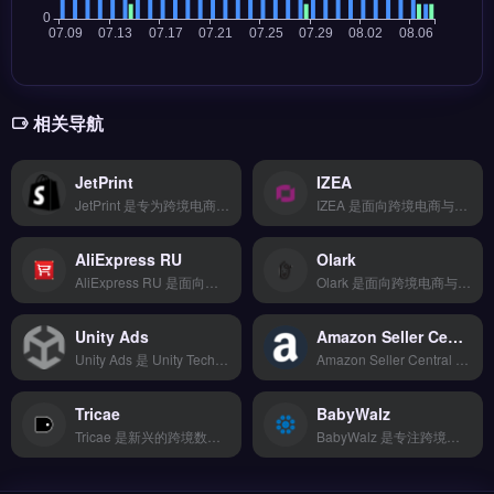
相关导航
JetPrint
IZEA
JetPrint 是专为跨境电商卖家打造的物流聚合管理工具，对接 DHL、FedEx、UPS 等 20 多家主流物流商 API。核心功能包括智能比价推荐最优物流方案、支持一件代发与逆向退换货处理，以及多承运商轨迹统一追踪。JetPrint 适合需要降低物流成本、提升配送效率的独立站与亚马逊卖家。
IZEA 是面向跨境电商与独立站的内容营销与网红管理平台，连接品牌方与内容创作者。核心功能包括网红发现、活动管理、内容授权与效果追踪，支持多平台协作。适合跨境卖家、品牌方及独立站运营者，尤其需通过网红内容提升品牌曝光与转化。完整功能演示与定价方案，立即查看 →
AliExpress RU
Olark
AliExpress RU 是面向俄罗斯市场的跨境支付收单解决方案，专为速卖通卖家与独立站运营者设计。核心功能包括本地化支付方式接入、多币种快速结算与可视化批量订单处理。适合主攻俄罗斯市场的跨境电商卖家、外贸 B2B 企业及需要提升当地转化率的品牌方。通过本地化收单降低拒付率，加速资金回笼，立即查看 →
Olark 是面向跨境电商与独立站的实时聊天客服工具，支持网站访客即时对话与主动邀请。核心功能包括多语言自动回复、访客行为追踪、以及与 Shopify、WooCommerce 等平台的无缝集成。适合需要提升售前转化率与售后响应速度的独立站运营者与 DTC 品牌。通过主动沟通降低购物车放弃率，免费试用 →
Unity Ads
Amazon Seller Central AE
Unity Ads 是 Unity Technologies 旗下的移动广告变现平台，专注为游戏与 App 开发者提供原生视频广告、激励视频及插屏广告的集成方案。核心功能包括自动化广告竞价、精准用户定向投放以及实时收益数据分析。适合手游开发者、应用运营团队及需要提升广告填充率的独立站卖家。
Amazon Seller Central AE 是亚马逊官方为阿联酋站卖家提供的店铺管理后台，支持商品上架、库存管理与订单处理。核心功能包括本地化税务配置、中东物流（FBA AE）对接以及阿拉伯语客服支持。适合拓展中东市场的亚马逊卖家与品牌方，尤其是需合规运营阿联酋站点的跨境团队。完整入驻流程与费用说明，立即查看 →
Tricae
BabyWalz
Tricae 是新兴的跨境数据整合与智能分析工具，覆盖多平台销售数据、库存与物流信息的统一管理。核心功能包括 AI 智能分析、实时监控预警、自定义报表导出及 API 深度对接。Tricae 适合追求高性价比的早期卖家、副业玩家及中小型跨境电商团队。提供 SDK 与插件，最快 1 小时完成对接，助力快速上手。免费试用 →
BabyWalz 是专注跨境支付的轻量化工具，提供 150+ 支付方式与 17 种货币结算，支持 T+2 快速到账。核心功能包括欺诈风险识别、合规税务申报及多语言多货币自动切换，0 代码即可完成接入。适合中小型跨境电商、独立站卖家及副业玩家，尤其需要快速回款与低门槛支付方案的团队。完整功能列表与费率对比，立即查看 →