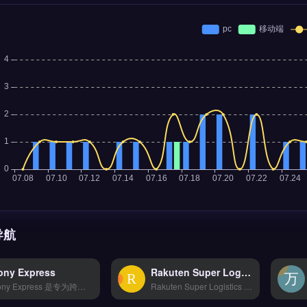
导航
ony Express
Rakuten Super Logistics
Pony Express 是专为跨境电商设计的海外客户管理平台，整合询盘、邮件营销与售后全链路。核心功能包括 WhatsApp/邮件/社媒多渠道统一接入、AI智能分析客户行为及实时监控预警。适合独立站运营者、外贸B2B团队及亚马逊卖家，尤其需提升客户复购与响应效率的品牌方。免费试用 →
Rakuten Super Logistics 是美国领先的电商订单履约服务商，专注为独立站与品牌方提供仓储、拣货、包装与末端配送的端到端物流方案。核心功能包括次日达配送网络、实时库存同步及退货管理，支持与Shopify、WooCommerce无缝对接。适合追求高时效配送与品牌体验的跨境电商卖家，尤其面向美国市场。