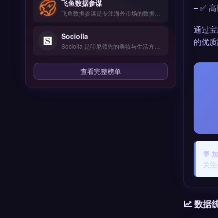
飞鱼数据参谋
– ✅
飞鱼数据参谋是专注海外市场的数据分析工具，整合Google、社交媒体与竞品情报等多源数据。核心功能包括AI挖掘高转化关键词、拖拽式可视化编辑与SEO深度优化。适合跨境电商中小卖家与独立站运营者，无需企业级预算即可获取精准选品与营销洞察。免费试用 →
通过宝
Sociolla
的优质跨境
Sociolla 是印尼领先的美妆与生活方式电商平台，专注为本地及东南亚消费者提供正品美妆产品。核心功能包括品牌官方授权直营、多品类选品与快速物流配送，并整合会员积分与促销活动。Sociolla 适合面向印尼市场的跨境卖家与品牌方，尤其是需要进入东南亚美妆赛道的商家。平台入驻流程与运营策略详解，立即查看 →
查看完整榜单
💬
关注
数据