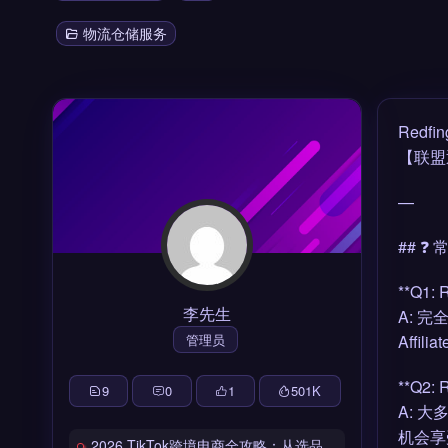
物流仓储服务
Red
【联盟返
—
## ❓
**Q1
李先生
A: 
管理员
Aff
**Q2
9
0
1
501
K
A: 
机会享
2026 TikTok跨境电商全攻略：从选品到爆单的完整工具链