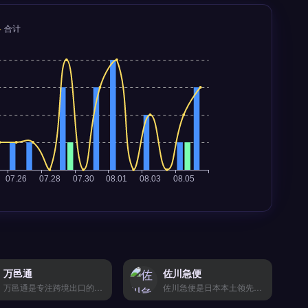
万邑通
佐川急便
万邑通是专注跨境出口的海外仓与供应链物流服务商，核心功能包括海外仓储、一件代发、FBA中转补货及多平台订单管理。它通过自建美国、欧洲、澳洲等仓库网络，提供本地配送与退货处理。万邑通适合亚马逊、独立站及外贸B2B卖家，尤其是需要降低物流成本、提升配送时效的跨境电商团队。完整海外仓方案与费率对比，立即查看 →
佐川急便是日本本土领先的物流配送服务商，专注于B2B与B2C包裹的次日达及冷链运输，覆盖日本全境。核心功能包括在线运单创建、实时轨迹查询、到店自提与再配送管理。适合面向日本市场的跨境电商卖家、独立站及外贸企业，尤其需要稳定末端派送与高时效服务的品牌方。官方API对接指南与运费报价，立即查看 →