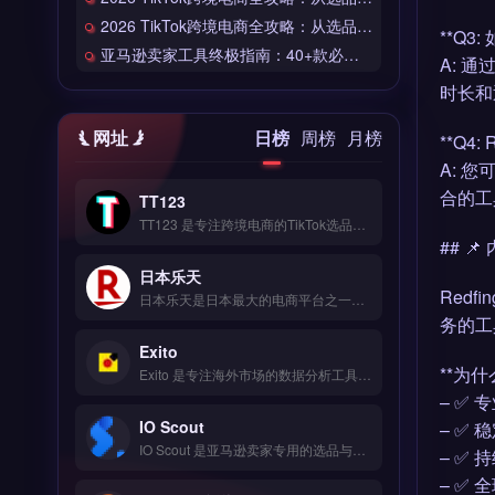
2026 TikTok跨境电商全攻略：从选品到爆单的完整工具链
**Q3:
亚马逊卖家工具终极指南：40+款必备工具全链路解析
A: 
时长和
网址
日榜
周榜
月榜
**Q4
A: 您
合的工
TT123
TT123 是专注跨境电商的TikTok选品与数据分析工具，整合Google趋势、社交媒体热词与竞品情报多维度数据源。核心功能包括AI算法挖掘高转化关键词、实时监控爆品预警、自定义报表导出。适合TikTok卖家与独立站运营者，尤其是中小卖家快速捕捉市场机会。免费试用 →
## 
日本乐天
Red
日本乐天是日本最大的电商平台之一，覆盖时尚、家电、食品等全品类商品，月访问量超5亿次。核心功能包括店铺开设、多语言客服支持、R-Messe即时通讯工具及积分营销系统。日本乐天适合计划进入日本市场的跨境电商卖家与品牌方，尤其是需要本地化运营与精准流量导入的商户。入驻条件、费用结构与运营策略详解，立即查看 →
务的工
Exito
**为什么
Exito 是专注海外市场的数据分析工具，整合 Google、社交媒体与竞品情报等多维度数据源。核心功能包括 AI 挖掘高转化关键词、拖拽式可视化编辑与 SEO 深度优化。Exito 适合中小跨境电商卖家与独立站运营者，尤其需低成本获取企业级市场洞察的团队。立即查看 →
– ✅
IO Scout
– ✅
IO Scout 是亚马逊卖家专用的选品与市场分析工具，提供产品搜索、销售数据追踪与关键词挖掘三大核心功能。它帮助卖家快速评估产品竞争度、估算销量与利润空间，并监控竞品动态。IO Scout 适合亚马逊 FBA 卖家、选品团队与品牌方，尤其需要数据驱动决策、提升产品开发效率的运营者。完整功能演示与定价方案，免费试用 →
– ✅
– ✅