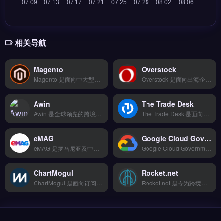
相关导航
Magento
Overstock
Magento 是面向中大型企业的开源电商平台，由 Adobe 运营，支持 B2B 与 B2C 混合模式。核心功能包括多店铺管理、150+支付方式集成、17种货币结算与欺诈风险识别，适合品牌出海、独立站与外贸企业。价值主张：灵活定制架构降低长期运营成本，适合需深度控制购物体验的商家。免费试用 →
Overstock 是面向出海企业的跨境收单清算服务商，支持 Visa、Mastercard、Amex 及 Boleto、iDEAL 等 150+ 全球支付方式。核心功能包括拖拽式可视化编辑、海量模板库与响应式自适应设计，并深度优化 SEO 及提供 7×24 技术支持。
Awin
The Trade Desk
Awin 是全球领先的跨境联盟营销平台，连接广告主与发布商，覆盖零售、旅游与金融等行业。核心功能包括实时佣金追踪、多币种结算与自动化报告生成，支持按销售或按线索付费模式。Awin 适合独立站卖家和品牌方，尤其希望通过内容创作者与博客网站进行效果营销的团队。完整入驻指南与佣金策略对比，立即查看 →
The Trade Desk 是面向全球广告主的独立程序化广告购买平台，专注开放互联网的实时竞价与受众定向。核心功能包括跨设备身份识别、多维度数据分析、以及对接主流 DSP 与 SSP 的广告库存管理。适合跨境电商、品牌出海企业与独立站运营者，用于优化海外广告投放的精准度与 ROI。完整功能解析与使用教程，立即查看 →
eMAG
Google Cloud Government
eMAG 是罗马尼亚及中东欧领先的跨境电商平台，专注为卖家提供本地化销售与物流支持。核心功能包括智能比价下单、20+物流商对接、轨迹实时追踪及退换货逆向物流服务。适合面向东南欧市场的亚马逊卖家、独立站运营者及外贸B2B企业，尤其是需要仓储代发与本地化履约能力的品牌方。完整入驻指南与费用对比，立即查看 →
Google Cloud Government 是面向政府机构的云服务平台，提供符合FedRAMP、ITAR等合规标准的基础设施与数据存储方案。核心功能包括隔离的专用网络、加密密钥管理以及AI驱动的数据分析工具。适合需要处理敏感数据的政府承包商与公共部门机构。支持跨境政务系统的安全部署与本地化合规需求。立即查看 →
ChartMogul
Rocket.net
ChartMogul 是面向订阅制 SaaS 与品牌出海企业的订阅数据分析工具，专注追踪 MRR、流失率与 LTV 等核心指标。它支持 Stripe、PayPal 等多支付网关数据自动整合，提供客户生命周期分组与收入预测报表。适合跨境电商独立站、订阅盒品牌与 SaaS 团队，帮助识别高价值用户与流失风险。免费试用 →
Rocket.net 是专为跨境电商与独立站优化的企业级托管平台，提供高速 CDN 与云端存储备份服务。核心功能包括自动安全加密传输、移动端适配及第三方集成，确保网站稳定运行。适合需要高性能 WordPress 托管的独立站运营者与品牌方，尤其关注页面加载速度与数据安全。免费试用 →