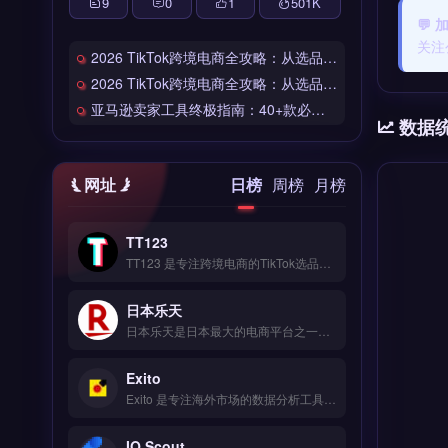
9
0
1
501
K
💬
关注
2026 TikTok跨境电商全攻略：从选品到爆单的完整工具链
2026 TikTok跨境电商全攻略：从选品到爆单的完整工具链
亚马逊卖家工具终极指南：40+款必备工具全链路解析
数据
网址
日榜
周榜
月榜
TT123
TT123 是专注跨境电商的TikTok选品与数据分析工具，整合Google趋势、社交媒体热词与竞品情报多维度数据源。核心功能包括AI算法挖掘高转化关键词、实时监控爆品预警、自定义报表导出。适合TikTok卖家与独立站运营者，尤其是中小卖家快速捕捉市场机会。免费试用 →
日本乐天
日本乐天是日本最大的电商平台之一，覆盖时尚、家电、食品等全品类商品，月访问量超5亿次。核心功能包括店铺开设、多语言客服支持、R-Messe即时通讯工具及积分营销系统。日本乐天适合计划进入日本市场的跨境电商卖家与品牌方，尤其是需要本地化运营与精准流量导入的商户。入驻条件、费用结构与运营策略详解，立即查看 →
Exito
Exito 是专注海外市场的数据分析工具，整合 Google、社交媒体与竞品情报等多维度数据源。核心功能包括 AI 挖掘高转化关键词、拖拽式可视化编辑与 SEO 深度优化。Exito 适合中小跨境电商卖家与独立站运营者，尤其需低成本获取企业级市场洞察的团队。立即查看 →
IO Scout