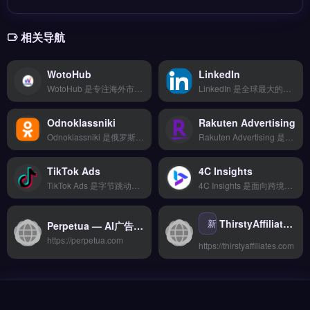
相关导航
WotoHub
LinkedIn
WotoHub 是专注海外市场数据分析的智能选品与营销工具，整合 Google、社交媒体与竞品情报等多维度数据源。核心功能包括 AI 关键词挖掘、全链路自动化运营、多账号管理与数据看板可视化。适合中小跨境电商卖家与独立站运营者，尤其需要低成本获取企业级数据洞察、优化选品决策的团队。完整功能演示与定价方案，立即查看 →
LinkedIn 是全球最大的职业社交平台，适用于跨境电商从业者拓展海外人脉与B2B客户开发。核心功能包括企业主页展示、InMail精准触达以及行业小组互动，支持广告投放与人才招聘。LinkedIn适合外贸B2B企业、品牌出海团队与独立站运营者，用于建立行业权威形象并获取高质量询盘。完整运营指南与获客策略，立即查看 →
Odnoklassniki
Rakuten Advertising
Odnoklassniki 是俄罗斯及独联体国家主流的社交平台，专注于本地化社交与内容分享。核心功能包括群组社区运营、视频直播推广以及精准广告投放，支持俄语及东欧语系的内容分发。适合面向俄罗斯、乌克兰等市场的跨境电商与品牌出海企业，尤其是需要深耕俄语区用户社群的卖家。完整运营指南与投放策略，立即查看 →
Rakuten Advertising 是日本乐天集团旗下的全球联盟营销平台，专注为品牌方提供跨渠道效果广告与合作伙伴管理解决方案。核心功能包括智能匹配优质联盟伙伴、实时追踪转化数据与自动化佣金结算。适合跨境电商、独立站与品牌出海企业，尤其是需要拓展日本及亚太市场的卖家。通过精准流量提升ROI，免费试用 →
TikTok Ads
4C Insights
TikTok Ads 是字节跳动旗下的社交媒体广告投放平台，覆盖短视频、直播、信息流等多种广告形式。核心功能包括兴趣标签定向、智能出价优化、以及支持购物车跳转与落地页引流。它适合跨境电商卖家、独立站运营者与品牌出海团队，尤其需在 TikTok 上获取年轻用户流量的商家。官方开户流程、预算设置与素材规范，立即查看 →
4C Insights 是面向跨境电商的广告管理与营销分析平台，整合多平台广告投放与数据追踪。核心功能包括跨渠道广告自动化优化、受众细分与归因分析、实时报表生成。适合独立站运营者、品牌方与数字营销团队，尤其需提升广告ROI与跨平台协同效率的卖家。完整功能演示与定价方案，免费试用 →
新
ThirstyAffiliates — WordPress联盟链接管理与美化插件
Perpetua — AI广告自动化投放与智能优化平台
https://perpetua.com
https://thirstyaffiliates.com