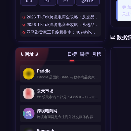
9
0
1
508
K
💬
关注
2026 TikTok跨境电商全攻略：从选品到爆单的完整工具链
2026 TikTok跨境电商全攻略：从选品到爆单的完整工具链
亚马逊卖家工具终极指南：40+款必备工具全链路解析
数据
网址
日榜
周榜
月榜
Paddle
Paddle 是面向 SaaS 与数字商品卖家的全球支付与订阅管理平台，覆盖 200+ 国家与 30+ 币种收单。核心功能包括自动化订阅计费、税务合规处理（VAT/GST）、防欺诈风控与买家发票开具。Paddle 适合跨境软件、数字内容与在线教育等独立站卖家，尤其需处理全球订阅与税务申报的团队。免费试用 →
乐天市场
## 乐天市场 **评分：4.2/5.0 ⭐⭐⭐⭐☆** ### 工具简介 一站式海外客户管理平台，从询盘管理、邮件营销到售后服务全链路覆盖。支持WhatsApp/邮件/社媒等多渠道客户统一接入。 ### 核心功能 拖拽式可视化编辑 海量模板库 响应式自适应 SEO深度优化 7&#215;24技术支持
跨境电商网
跨境电商网是专注海外社交媒体内容规划与发布的品牌营销工具，覆盖 TikTok、Instagram、Facebook 等多平台。核心功能包括多账号统一管理、发布时间智能推荐、热门话题追踪及竞品动态监控。适合独立站卖家、品牌出海团队及社交媒体运营者，需提升内容效率与海外社媒曝光。免费试用 →
Semrush