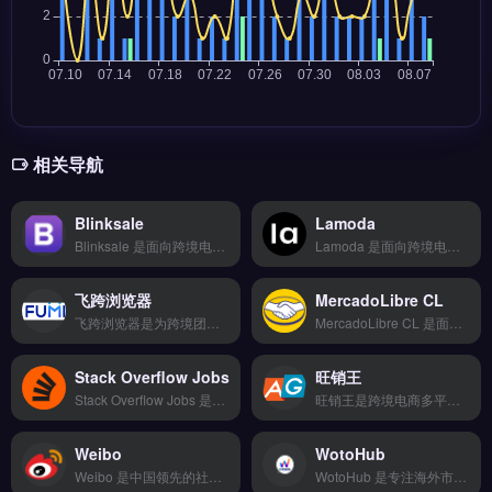
相关导航
Blinksale
Lamoda
Blinksale 是面向跨境电商卖家的专业 SEO 与竞品分析工具，专为独立站与亚马逊店铺提供数据驱动的营销策略支持。核心功能包括关键词研究、站点审计与反向链接分析，帮助卖家精准定位流量机会。Blinksale 适合需要提升自然搜索排名、监控竞品动态的独立站运营者与品牌方。通过数据洞察优化内容与推广策略，立即查看 →
Lamoda 是面向跨境电商卖家的独立站搭建与运营工具，提供拖拽式编辑器和行业模板，支持智能比价、20+物流商对接及轨迹追踪。核心功能包括退换货逆向物流与仓储代发服务，并集成 SEO 优化插件。Lamoda 适合新手卖家与中小型独立站运营者，尤其需要快速建站并管理物流的团队。免费试用 →
飞跨浏览器
MercadoLibre CL
飞跨浏览器是为跨境团队打造的营销自动化工具，集成多账号管理、A/B测试优化与数据看板可视化功能。它支持TikTok Shop、亚马逊、独立站多平台对接，自动化执行邮件序列、社媒发帖与广告投放任务。适合需要批量管理账号、提升营销效率的跨境电商卖家与运营团队。完整功能演示与对比分析，立即查看 →
MercadoLibre CL 是面向拉丁美洲市场的跨境电商平台，专注智利本地化运营与销售。核心功能包括本地仓储配送、MELI 支付集成、多品类商品管理及买家评价体系。适合计划拓展智利及南美市场的亚马逊卖家、外贸 B2B 企业，尤其是需要本地化物流与支付支持的品牌方。完整入驻指南与费率说明，立即查看 →
Stack Overflow Jobs
旺销王
Stack Overflow Jobs 是面向技术人才的垂直招聘平台，由全球开发者社区 Stack Overflow 运营，专注连接科技公司与编程、运维等岗位求职者。核心功能包括技术技能匹配筛选、职位薪资透明度展示、以及基于用户技术栈的精准推荐。
旺销王是跨境电商多平台订单与库存管理工具，支持Amazon、Shopee、Lazada等主流平台的订单集中处理与智能打单。核心功能包括多店铺库存同步、物流追踪对接、采购建议生成与批量发货。旺销王适合日均订单量较大的跨境卖家与外贸团队，尤其需提升订单处理效率、降低错发漏发率的运营者。完整功能演示与定价方案，立即查看 →
Weibo
WotoHub
Weibo 是中国领先的社交媒体营销平台，适用于品牌出海与跨境电商的本地化推广。核心功能包括话题热搜运营、KOL/KOC内容合作、粉丝头条精准投放及实时舆情监测。适合面向中国消费者或海外华人市场的品牌方、外贸B2B企业及独立站运营者。通过社交互动提升品牌声量并驱动转化，立即查看 →
WotoHub 是专注海外市场数据分析的智能选品与营销工具，整合 Google、社交媒体与竞品情报等多维度数据源。核心功能包括 AI 关键词挖掘、全链路自动化运营、多账号管理与数据看板可视化。适合中小跨境电商卖家与独立站运营者，尤其需要低成本获取企业级数据洞察、优化选品决策的团队。完整功能演示与定价方案，立即查看 →