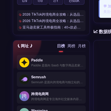
9
0
1
503
K
💬
关注
2026 TikTok跨境电商全攻略：从选品到爆单的完整工具链
2026 TikTok跨境电商全攻略：从选品到爆单的完整工具链
亚马逊卖家工具终极指南：40+款必备工具全链路解析
数据
网址
日榜
周榜
月榜
Paddle
Paddle 是面向 SaaS 与数字商品卖家的全球支付与订阅管理平台，覆盖 200+ 国家与 30+ 币种收单。核心功能包括自动化订阅计费、税务合规处理（VAT/GST）、防欺诈风控与买家发票开具。Paddle 适合跨境软件、数字内容与在线教育等独立站卖家，尤其需处理全球订阅与税务申报的团队。免费试用 →
Semrush
Semrush 是面向跨境电商与独立站的全球数字营销与竞品分析平台，整合 Google 搜索、社交媒体与广告数据。核心功能包括关键词研究、流量分析、网站审计与内容优化，支持多市场对比与排名追踪。适合亚马逊卖家、品牌出海团队及独立站运营者，用于制定精准营销策略。免费试用 →
跨境电商网
跨境电商网是专注海外社交媒体内容规划与发布的品牌营销工具，覆盖 TikTok、Instagram、Facebook 等多平台。核心功能包括多账号统一管理、发布时间智能推荐、热门话题追踪及竞品动态监控。适合独立站卖家、品牌出海团队及社交媒体运营者，需提升内容效率与海外社媒曝光。免费试用 →
Westwing